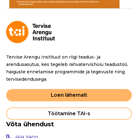
Tervise Arengu Instituut on riigi teadus- ja
arendusasutus, kes tegeleb rahvatervishoiu teadustöö,
haiguste ennetamise programmide ja tegevuste ning
tervisedendusega.
Loen lähemalt
Töötamine TAI-s
Võta ühendust
659 3900