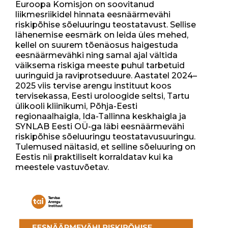
Euroopa Komisjon on soovitanud
liikmesriikidel hinnata eesnäärmevähi
riskipõhise sõeluuringu teostatavust. Sellise
lähenemise eesmärk on leida üles mehed,
kellel on suurem tõenäosus haigestuda
eesnäärmevähki ning samal ajal vältida
väiksema riskiga meeste puhul tarbetuid
uuringuid ja raviprotseduure. Aastatel 2024–
2025 viis tervise arengu instituut koos
tervisekassa, Eesti uroloogide seltsi, Tartu
ülikooli kliinikumi, Põhja-Eesti
regionaalhaigla, Ida-Tallinna keskhaigla ja
SYNLAB Eesti OÜ-ga läbi eesnäärmevähi
riskipõhise sõeluuringu teostatavusuuringu.
Tulemused näitasid, et selline sõeluuring on
Eestis nii praktiliselt korraldatav kui ka
meestele vastuvõetav.