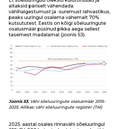
Et sõeluuringud oleksid kulutõhusad ja
aitaksid päriselt vähendada
vähihaigestumust ja -suremust rahvastikus,
peaks uuringul osalema vähemalt 70%
kutsututest. Eestis on kõigi sõeluuringute
osalusmäär püsinud pikka aega sellest
tasemest madalamal (joonis 53).
Joonis 53.
Vähi sõeluuringute osalusmäär 2015–
2025. Allikas: vähi sõeluuringute register (TAI)
2025. aastal osales rinnavähi sõeluuringul