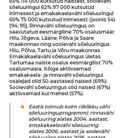
65% 114 000 kutsutud naistest, soolevähi
sõeluuringul 62% 97 000 kutsutud
inimesest ja emakakaelavähi sõeluuringul
65% 75 000 kutsutud inimesest (joonis 54)
[94, 95]. Rinnavähi sõeluuringus on
saavutatud eesmärgiline 70% osalusmäär
Hiiu, Jõgeva, Lääne, Põlva ja Saare
maakonnas ning soolevähi sõeluuringus
Hiiu, Põlva, Tartu ja Võru maakonnas.
Emakakaelavähi sõeluuringus ületas
Tartumaa naiste osalus eesmärgilist 70%
osalusmäära. Kõige aktiivsemad
emakakaela- ja rinnavähi sõeluuringul
osalejad olid 50-aastased naised (69%).
Soolevähi sõeluuringus olid naised (67%)
aktiivsemad kui mehed (57%).
Eestis toimub kolm riiklikku vähi
sõeluuringuprogrammi: rinnavähi
sõeluuring alates 2004. aastast,
emakakaelavähi sõeluuring
alates 2006. aastast ja soolevähi
sõeluuring alates 2016. aastast.