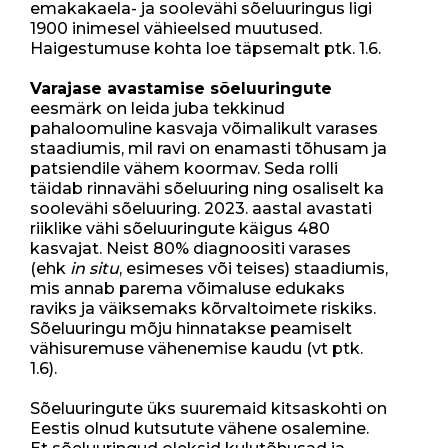
emakakaela- ja soolevähi sõeluuringus ligi
1900 inimesel vähieelsed muutused.
Haigestumuse kohta loe täpsemalt ptk. 1.6.
Varajase avastamise sõeluuringute
eesmärk on leida juba tekkinud
pahaloomuline kasvaja võimalikult varases
staadiumis, mil ravi on enamasti tõhusam ja
patsiendile vähem koormav. Seda rolli
täidab rinnavähi sõeluuring ning osaliselt ka
soolevähi sõeluuring. 2023. aastal avastati
riiklike vähi sõeluuringute käigus 480
kasvajat. Neist 80% diagnoositi varases
(ehk
in situ
, esimeses või teises) staadiumis,
mis annab parema võimaluse edukaks
raviks ja väiksemaks kõrvaltoimete riskiks.
Sõeluuringu mõju hinnatakse peamiselt
vähisuremuse vähenemise kaudu (vt ptk.
1.6).
Sõeluuringute üks suuremaid kitsaskohti on
Eestis olnud kutsutute vähene osalemine.