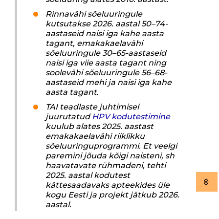
Rinnavähi sõeluuringule
kutsutakse 2026. aastal 50–74-
aastaseid naisi iga kahe aasta
tagant, emakakaelavähi
sõeluuringule 30–65-aastaseid
naisi iga viie aasta tagant ning
soolevähi sõeluuringule 56–68-
aastaseid mehi ja naisi iga kahe
aasta tagant.
TAI teadlaste juhtimisel
juurutatud
HPV kodutestimine
kuulub alates 2025. aastast
emakakaelavähi riiklikku
sõeluuringuprogrammi. Et veelgi
paremini jõuda kõigi naisteni, sh
haavatavate rühmadeni, tehti
2025. aastal kodutest
kättesaadavaks apteekides üle
kogu Eesti ja projekt jätkub 2026.
aastal.