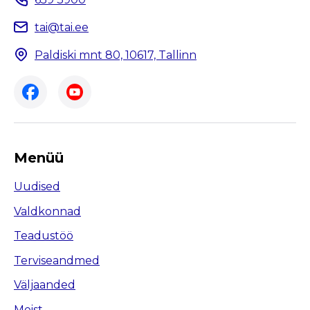
tai@tai.ee
Paldiski mnt 80, 10617, Tallinn
Menüü
Uudised
Valdkonnad
Teadustöö
Terviseandmed
Väljaanded
Meist