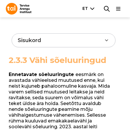
Sisukord
2.3.3 Vähi sõeluuringud
Ennetavate sõeluuringute
eesmärk on
avastada vähieelsed muutused enne, kui
neist kujuneb pahaloomuline kasvaja. Mida
varem sellised muutused leitakse ja neid
ravitakse, seda suurem on võimalus vähi
teket üldse ära hoida. Seetõttu avaldub
nende sõeluuringute peamine mõju
vähihaigestumuse vähenemises. Sellesse
rühma kuuluvad emakakaelavähi ja
soolevähi sõeluuring. 2023. aastal leiti