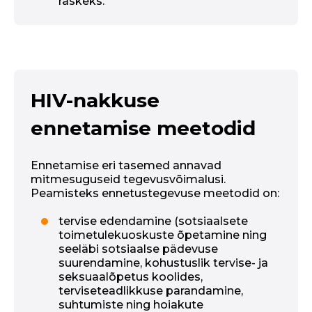
raskeks.
HIV-nakkuse
ennetamise meetodid
Ennetamise eri tasemed annavad
mitmesuguseid tegevusvõimalusi.
Peamisteks ennetustegevuse meetodid on:
tervise edendamine (sotsiaalsete
toimetulekuoskuste õpetamine ning
seeläbi sotsiaalse pädevuse
suurendamine, kohustuslik tervise- ja
seksuaalõpetus koolides,
terviseteadlikkuse parandamine,
suhtumiste ning hoiakute