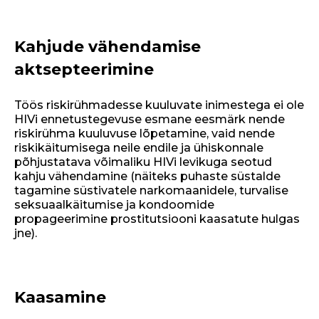
Kahjude vähendamise
aktsepteerimine
Töös riskirühmadesse kuuluvate inimestega ei ole
HIVi ennetustegevuse esmane eesmärk nende
riskirühma kuuluvuse lõpetamine, vaid nende
riskikäitumisega neile endile ja ühiskonnale
põhjustatava võimaliku HIVi levikuga seotud
kahju vähendamine (näiteks puhaste süstalde
tagamine süstivatele narkomaanidele, turvalise
seksuaalkäitumise ja kondoomide
propageerimine prostitutsiooni kaasatute hulgas
jne).
Kaasamine