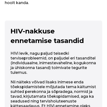
hoolt kanda.
HIV-nakkuse
ennetamise tasandid
HIVi levik, nagu paljud teisedki
terviseprobleemid, on paljudel eri tasanditel
(individuaalne, inimestevaheline, kogukonna
ja ühiskonna tasand) toimivate tegurite
tulemus.
Nii näiteks võivad lisaks inimese enda
tõekspidamistele mõjutada tema käitumist
suhted perekonna ja sõpradega, normid ja
tavad, kirjutamata tõekspidamised, aga ka
seadused ning tervishoiuteenuste
kättesaadavus. Et HIVi ennetamine oleks