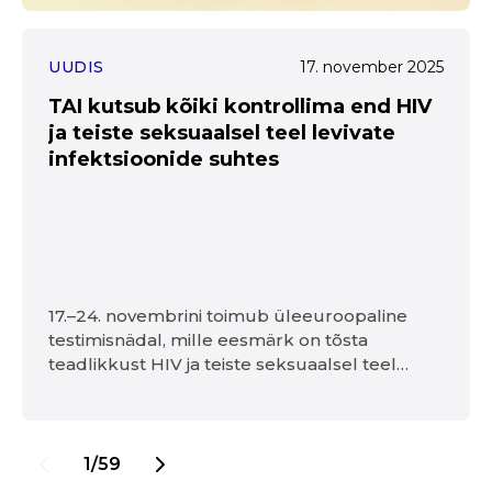
UUDIS
17. november 2025
TAI kutsub kõiki kontrollima end HIV
ja teiste seksuaalsel teel levivate
infektsioonide suhtes
17.–24. novembrini toimub üleeuroopaline
testimisnädal, mille eesmärk on tõsta
teadlikkust HIV ja teiste seksuaalsel teel
levivate infektsioonide (STLI) testimise
tähtsusest ning meelde tuletada, et testimine
on loomulik osa vastutustundlikust ja
hoolivast seksuaalkäitumisest.
1/59