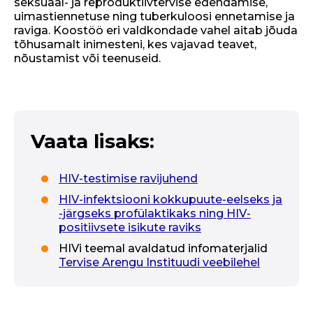
seksuaal- ja reproduktiivtervise edendamise,
uimastiennetuse ning tuberkuloosi ennetamise ja
raviga. Koostöö eri valdkondade vahel aitab jõuda
tõhusamalt inimesteni, kes vajavad teavet,
nõustamist või teenuseid.
Vaata lisaks:
HIV-testimise ravijuhend
HIV-infektsiooni kokkupuute-eelseks ja
-järgseks profülaktikaks ning HIV-
positiivsete isikute raviks
HIVi teemal avaldatud infomaterjalid
Tervise Arengu Instituudi veebilehel