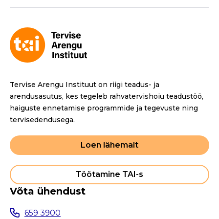
Tervise Arengu Instituut on riigi teadus- ja
arendusasutus, kes tegeleb rahvatervishoiu teadustöö,
haiguste ennetamise programmide ja tegevuste ning
tervisedendusega.
Loen lähemalt
Töötamine TAI-s
Võta ühendust
659 3900