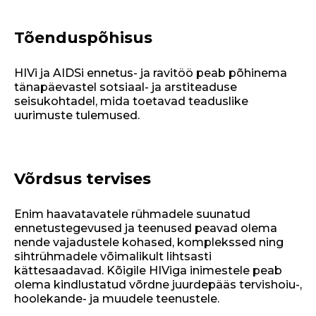
Tõenduspõhisus
HIVi ja AIDSi ennetus- ja ravitöö peab põhinema
tänapäevastel sotsiaal- ja arstiteaduse
seisukohtadel, mida toetavad teaduslike
uurimuste tulemused.
Võrdsus tervises
Enim haavatavatele rühmadele suunatud
ennetustegevused ja teenused peavad olema
nende vajadustele kohased, komplekssed ning
sihtrühmadele võimalikult lihtsasti
kättesaadavad. Kõigile HIViga inimestele peab
olema kindlustatud võrdne juurdepääs tervishoiu-,
hoolekande- ja muudele teenustele.