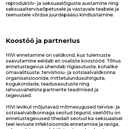
reproduktiiv- ja seksuaalõiguste austamine ning
seksuaalterviseõpetusele ja vastavale teabele ja
teenustele võrdse juurdepääsu kindlustamine.
Koostöö ja partnerlus
HIVi ennetamine on valdkond, kus tulemuste
saavutamine eeldab eri osaliste koostööd. Tõhus
ennetustegevus ühendab riigiasutuste, kohalike
omavalitsuste, tervishoiu- ja sotsiaalvaldkonna
organisatsioonide, mittetulundusühingute,
kogukondade, teadusasutuste ning
rahvusvaheliste partnerite teadmised ja
tegevused.
HIVi levikut mõjutavad mitmesugused tervise- ja
sotsiaalvaldkonnaga seotud tegurid, seetõttu on
ennetustegevused tihedalt seotud ka seksuaalsel
teel levivate infektsioonide ennetamise ja raviga,