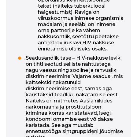
teket (näiteks tuberkuloosi
haigestumist). Raviga on
viiruskoormus inimese organismis
madalam ja seeläbi on inimene
oma partnerile ka vähem
nakkusohtlik, seetõttu peetakse
antiretroviirusravi HIV-nakkuse
ennetamise oluliseks osaks.
Seadusandlik tase – HIV-nakkuse levik
on tihti seotud selliste nähtustega
nagu vaesus ning sooline ja rahvuslik
diskrimineerimine. Vajame seadusi, mis
kaitseksid nakatunuid
diskrimineerimise eest, samas aga
karistaksid teadliku nakatamise eest.
Näiteks on mitmetes Aasia riikides
narkomaania ja prostitutsioon
kriminaalkorras karistatavad, isegi
kondoomi omamise eest võidakse
karistada. See aga muudab
ennetustööga sihtgruppideni jõudmise