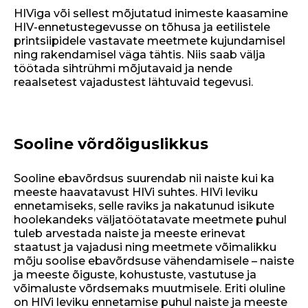
HIViga või sellest mõjutatud inimeste kaasamine
HIV-ennetustegevusse on tõhusa ja eetilistele
printsiipidele vastavate meetmete kujundamisel
ning rakendamisel väga tähtis. Niis saab välja
töötada sihtrühmi mõjutavaid ja nende
reaalsetest vajadustest lähtuvaid tegevusi.
Sooline võrdõiguslikkus
Sooline ebavõrdsus suurendab nii naiste kui ka
meeste haavatavust HIVi suhtes. HIVi leviku
ennetamiseks, selle raviks ja nakatunud isikute
hoolekandeks väljatöötatavate meetmete puhul
tuleb arvestada naiste ja meeste erinevat
staatust ja vajadusi ning meetmete võimalikku
mõju soolise ebavõrdsuse vähendamisele – naiste
ja meeste õiguste, kohustuste, vastutuse ja
võimaluste võrdsemaks muutmisele. Eriti oluline
on HIVi leviku ennetamise puhul naiste ja meeste