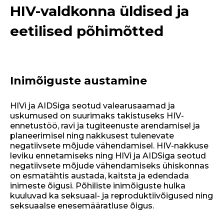
HIV-valdkonna üldised ja
eetilised põhimõtted
Inimõiguste austamine
HIVi ja AIDSiga seotud valearusaamad ja
uskumused on suurimaks takistuseks HIV-
ennetustöö, ravi ja tugiteenuste arendamisel ja
planeerimisel ning nakkusest tulenevate
negatiivsete mõjude vähendamisel. HIV-nakkuse
leviku ennetamiseks ning HIVi ja AIDSiga seotud
negatiivsete mõjude vähendamiseks ühiskonnas
on esmatähtis austada, kaitsta ja edendada
inimeste õigusi. Põhiliste inimõiguste hulka
kuuluvad ka seksuaal- ja reproduktiivõigused ning
seksuaalse enesemääratluse õigus.