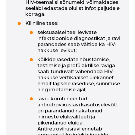
HIV-teemalisi sõnumeid, võimaldades
seeläbi edastada olulist infot paljudele
korraga.
Kliiniline tase:
seksuaalsel teel levivate
infektsioonide diagnostikat ja ravi
parandades saab vältida ka HIV-
nakkuse levikut;
kõikide rasedate nõustamise,
testimise ja profülaktilise raviga
saab tunduvalt vähendada HIV-
nakkuse vertikaalset ülekannet
emalt lapsele raseduse, sünnituse
ning imetamise ajal;
ravi – kombineeritud
antiretroviirusravi kasutuselevõtt
on parandanud nakatunud
inimeste elukvaliteeti ja
pikendanud eluiga.
Antiretroviirusravi ennetab
oportunistlike infektsioonide