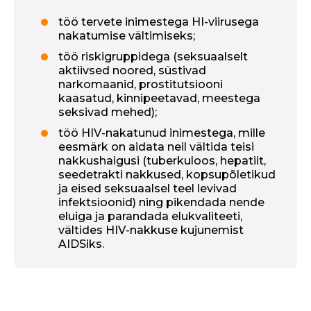
töö tervete inimestega HI-viirusega
nakatumise vältimiseks;
töö riskigruppidega (seksuaalselt
aktiivsed noored, süstivad
narkomaanid, prostitutsiooni
kaasatud, kinnipeetavad, meestega
seksivad mehed);
töö HIV-nakatunud inimestega, mille
eesmärk on aidata neil vältida teisi
nakkushaigusi (tuberkuloos, hepatiit,
seedetrakti nakkused, kopsupõletikud
ja
eised seksuaalsel teel levivad
infektsioonid
) ning pikendada nende
eluiga ja parandada elukvaliteeti,
vältides HIV-nakkuse kujunemist
AIDSiks.