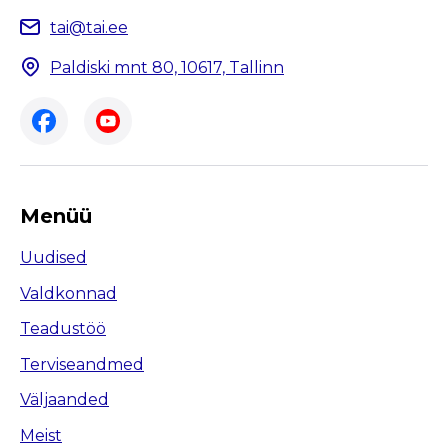
tai@tai.ee
Paldiski mnt 80, 10617, Tallinn
Menüü
Uudised
Valdkonnad
Teadustöö
Terviseandmed
Väljaanded
Meist