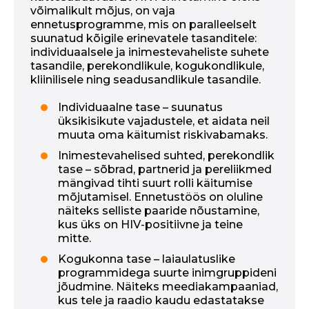
võimalikult mõjus, on vaja
ennetusprogramme, mis on paralleelselt
suunatud kõigile erinevatele tasanditele:
individuaalsele ja inimestevaheliste suhete
tasandile, perekondlikule, kogukondlikule,
kliinilisele ning seadusandlikule tasandile.
Individuaalne tase – suunatus
üksikisikute vajadustele, et aidata neil
muuta oma käitumist riskivabamaks.
Inimestevahelised suhted, perekondlik
tase – sõbrad, partnerid ja pereliikmed
mängivad tihti suurt rolli käitumise
mõjutamisel. Ennetustöös on oluline
näiteks selliste paaride nõustamine,
kus üks on HIV-positiivne ja teine
mitte.
Kogukonna tase – laiaulatuslike
programmidega suurte inimgruppideni
jõudmine. Näiteks meediakampaaniad,
kus tele ja raadio kaudu edastatakse