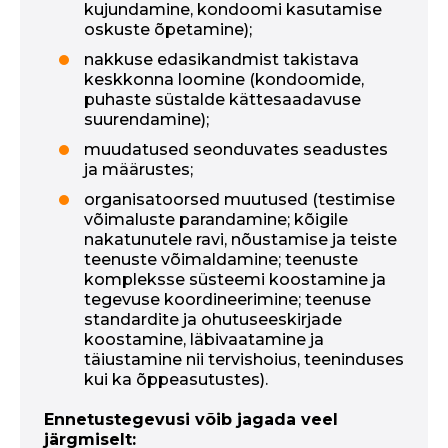
kujundamine, kondoomi kasutamise
oskuste õpetamine);
nakkuse edasikandmist takistava
keskkonna loomine (kondoomide,
puhaste süstalde kättesaadavuse
suurendamine);
muudatused seonduvates seadustes
ja määrustes;
organisatoorsed muutused (testimise
võimaluste parandamine; kõigile
nakatunutele ravi, nõustamise ja teiste
teenuste võimaldamine; teenuste
kompleksse süsteemi koostamine ja
tegevuse koordineerimine; teenuse
standardite ja ohutuseeskirjade
koostamine, läbivaatamine ja
täiustamine nii tervishoius, teeninduses
kui ka õppeasutustes).
Ennetustegevusi võib jagada veel
järgmiselt: