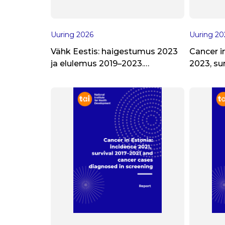
Uuring
2026
Uuring
20
Vähk Eestis: haigestumus 2023
Cancer i
ja elulemus 2019–2023.
2023, su
Fookusteema:
stage-sp
staadiumispetsiifiline
2023
haigestumus 2012–2023