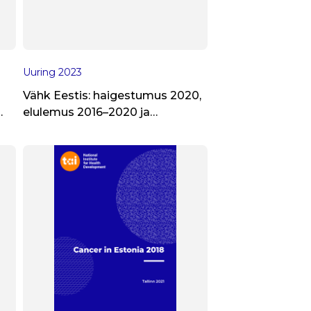
Uuring
2023
Vähk Eestis: haigestumus 2020,
elulemus 2016–2020 ja
–
hematoloogilised kasvajad 2011–
2020