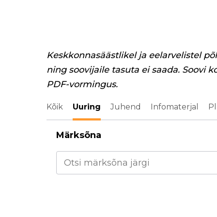
Keskkonnasäästlikel ja eelarvelistel põ
ning soovijaile tasuta ei saada. Soovi k
PDF-vormingus.
Kõik
Uuring
Juhend
Infomaterjal
Pl
Märksõna