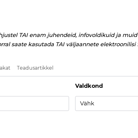
hjustel TAI enam juhendeid, infovoldikuid ja muid 
orral saate kasutada TAI väljaannete elektroonilisi
akat
Teadusartikkel
Valdkond