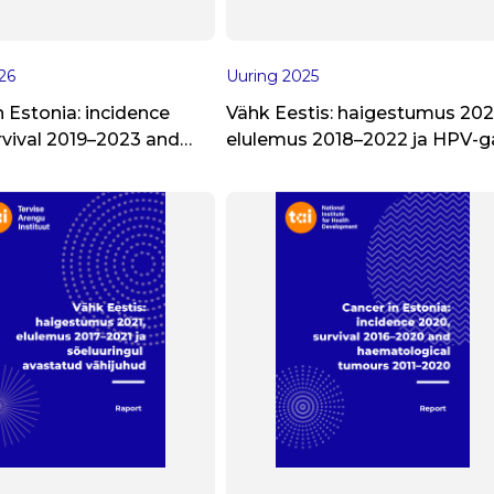
26
Uuring
2025
n Estonia: incidence
Vähk Eestis: haigestumus 202
rvival 2019–2023 and
elulemus 2018–2022 ja HPV-g
ecific incidence 2012–
seotud vähid 1998–2022