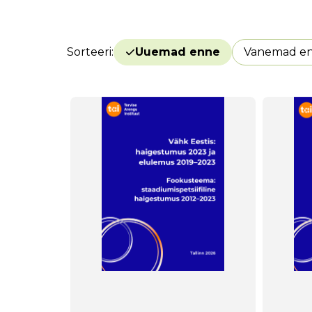
Sorteeri
Uuemad enne
Vanemad e