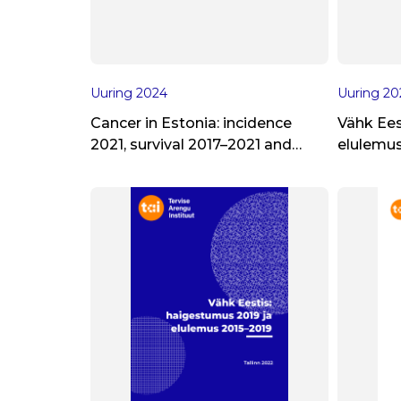
Uuring
2024
Uuring
20
Cancer in Estonia: incidence
Vähk Ees
2021, survival 2017–2021 and
elulemus
cancer cases diagnosed in
sõeluuri
screening
vähijuhu