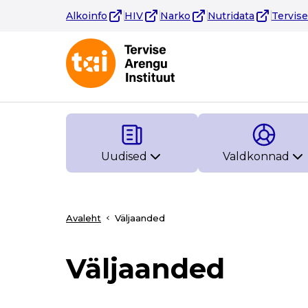
Alkoinfo
HIV
Narko
Nutridata
Tervis
Uudised
Valdkonnad
Avaleht
Väljaanded
Väljaanded