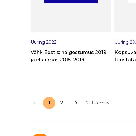
Uuring
2022
Uuring
20
Vähk Eestis: haigestumus 2019
Kopsuväh
ja elulemus 2015–2019
teostata
1
2
21 tulemust