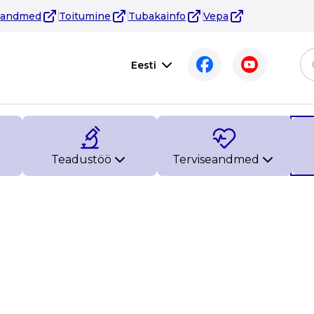
eandmed
Toitumine
Tubakainfo
Vepa
Eesti
Teadustöö
Terviseandmed