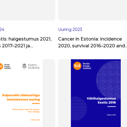
24
Uuring
2023
tis: haigestumus 2021,
Cancer in Estonia: incidence
 2017–2021 ja
2020, survival 2016–2020 and
ngul avastatud
haematological tumours 2011
d
2020