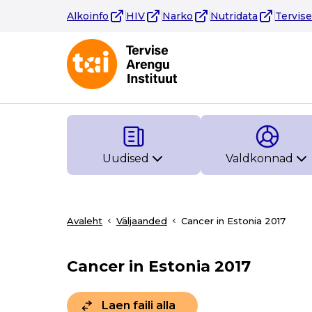
Alkoinfo
HIV
Narko
Nutridata
Tervis
Uudised
Valdkonnad
Avaleht
Väljaanded
Cancer in Estonia 2017
Cancer in Estonia 2017
Laen faili alla