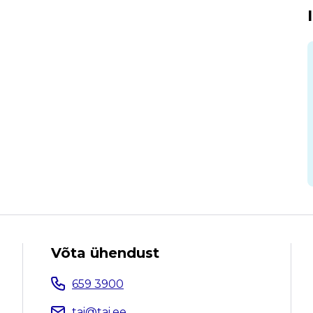
Võta ühendust
659 3900
tai@tai.ee