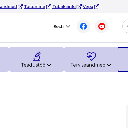
eandmed
Toitumine
Tubakainfo
Vepa
Eesti
Teadustöö
Terviseandmed