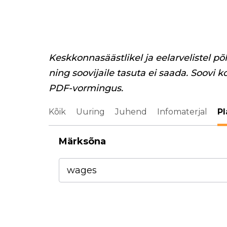
Keskkonnasäästlikel ja eelarvelistel põ
ning soovijaile tasuta ei saada. Soovi k
PDF-vormingus.
Kõik
Uuring
Juhend
Infomaterjal
Pl
Märksõna