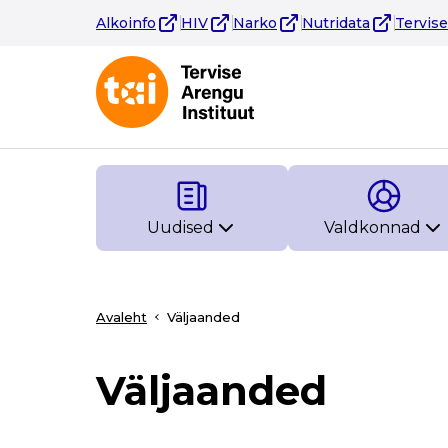
Alkoinfo
HIV
Narko
Nutridata
Tervis
Uudised
Valdkonnad
Avaleht
Väljaanded
Väljaanded