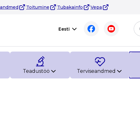
eandmed
Toitumine
Tubakainfo
Vepa
Eesti
Teadustöö
Terviseandmed