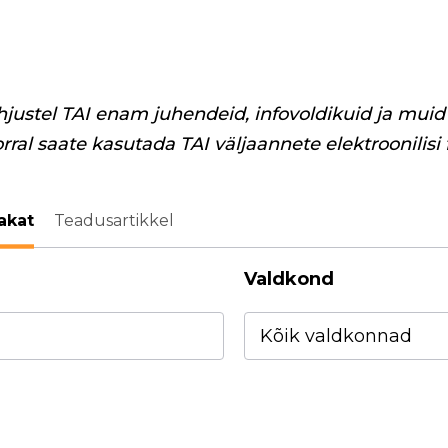
hjustel TAI enam juhendeid, infovoldikuid ja muid 
orral saate kasutada TAI väljaannete elektroonilisi
akat
Teadusartikkel
Valdkond