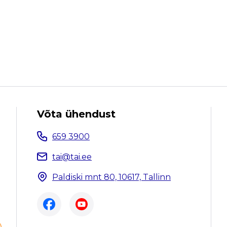
Võta ühendust
659 3900
tai@tai.ee
Paldiski mnt 80, 10617, Tallinn