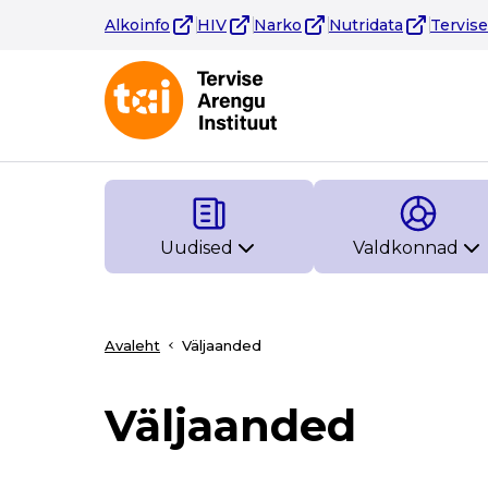
Alkoinfo
HIV
Narko
Nutridata
Tervis
Uudised
Valdkonnad
Avaleht
Väljaanded
Väljaanded