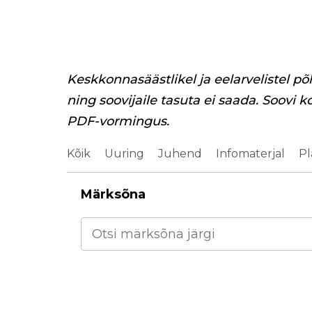
Keskkonnasäästlikel ja eelarvelistel põ
ning soovijaile tasuta ei saada. Soovi k
PDF-vormingus.
Kõik
Uuring
Juhend
Infomaterjal
Pl
Märksõna