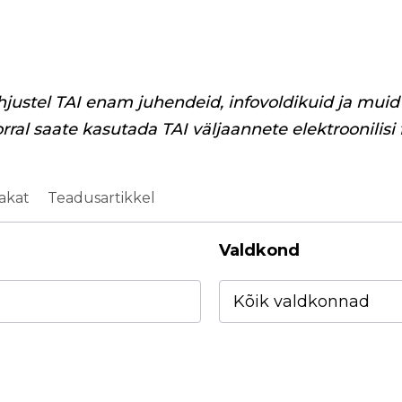
hjustel TAI enam juhendeid, infovoldikuid ja muid 
orral saate kasutada TAI väljaannete elektroonilisi
akat
Teadusartikkel
Valdkond