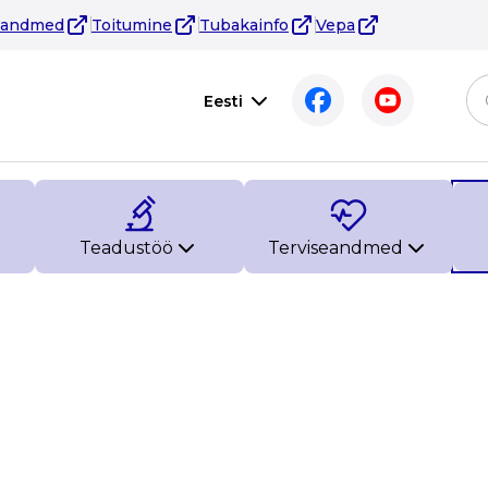
eandmed
Toitumine
Tubakainfo
Vepa
Eesti
Teadustöö
Terviseandmed