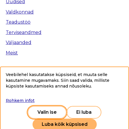
Uudised
Valdkonnad
Teadustöö
Terviseandmed
Väljaanded
Meist
Veebilehel kasutatakse küpsiseid, et muuta selle
kasutamine mugavamaks. Siin saad valida, milliste
Ligipääsetavus
küpsiste kasutamiseks annad nõusoleku
.
Privaatsuspoliitika
Sisukaart
Rohkem infot
Copyright © 2025 Tervise Arengu Instituut www.tai.ee.
Kõik õigused kaitstud.
Valin ise
Ei luba
Luba kõik küpsised