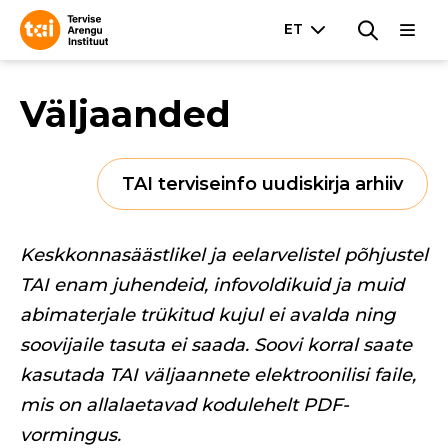
Väljaanded
TAI terviseinfo uudiskirja arhiiv
Keskkonnasäästlikel ja eelarvelistel põhjustel
TAI enam juhendeid, infovoldikuid ja muid
abimaterjale trükitud kujul ei avalda ning
soovijaile tasuta ei saada. Soovi korral saate
kasutada TAI väljaannete elektroonilisi faile,
mis on allalaetavad kodulehelt PDF-
vormingus.