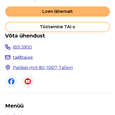
Loen lähemalt
Töötamine TAI-s
Võta ühendust
659 3900
tai@tai.ee
Paldiski mnt 80, 10617, Tallinn
Menüü