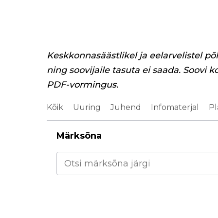
Keskkonnasäästlikel ja eelarvelistel põ
ning soovijaile tasuta ei saada. Soovi k
PDF-vormingus.
Kõik
Uuring
Juhend
Infomaterjal
Pl
Märksõna