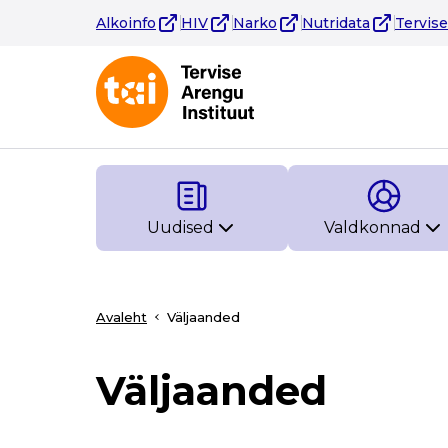
Alkoinfo
HIV
Narko
Nutridata
Tervis
Uudised
Valdkonnad
Avaleht
Väljaanded
Väljaanded