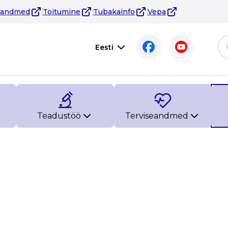
eandmed
Toitumine
Tubakainfo
Vepa
Eesti
Teadustöö
Terviseandmed