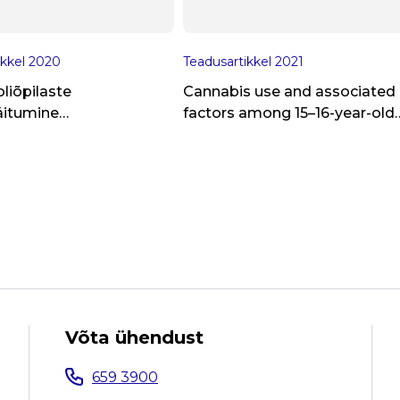
ikkel
2020
Teadusartikkel
2021
oliõpilaste
Cannabis use and associated
äitumine
factors among 15–16-year-old
helises vaates
adolescents in Estonia 2003–
2019: Results from cross-
sectional ESPAD surveys.
Võta ühendust
659 3900