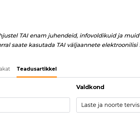
hjustel TAI enam juhendeid, infovoldikuid ja muid 
orral saate kasutada TAI väljaannete elektroonilisi
akat
Teadusartikkel
Valdkond