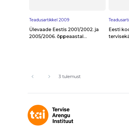
Teadusartikkel
2009
Teadusart
Ülevaade Eestis 2001/2002. ja
Eesti ko
2005/2006. õppeaastal
tervisek
toimunud kooliõpilaste
rahvusva
tervisekäitumise uuringutest
(HBSC uuring) teiste riikide
taustal
3 tulemust