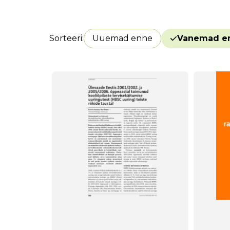
Sorteeri
Uuemad enne
Vanemad e