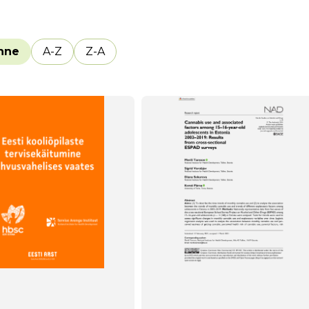
nne
A-Z
Z-A