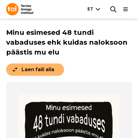
Minu esimesed 48 tundi
vabaduses ehk kuidas naloksoon
päästis mu elu
Laen faili alla