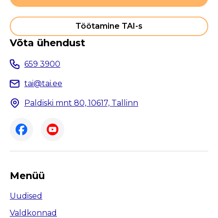
Töötamine TAI-s
Võta ühendust
659 3900
tai@tai.ee
Paldiski mnt 80, 10617, Tallinn
Menüü
Uudised
Valdkonnad