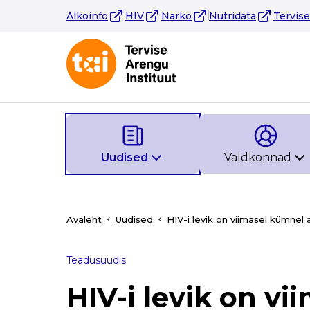
Alkoinfo
HIV
Narko
Nutridata
Tervis
Uudised
Valdkonnad
Avaleht
Uudised
HIV-i levik on viimasel kümnel a
Teadusuudis
HIV-i levik on vi