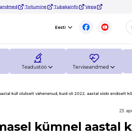
eandmed
Toitumine
Tubakainfo
Vepa
Eesti
Teadustöö
Terviseandmed
astal küll oluliselt vähenenud, kuid oli 2022. aastal siiski endiselt 
23. ap
imasel kümnel aastal k