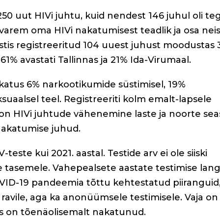
250 uut HIVi juhtu, kuid nendest 146 juhul oli te
 varem oma HIVi nakatumisest teadlik ja osa neis
Eestis registreeritud 104 uuest juhust moodustas
1% avastati Tallinnas ja 21% Ida-Virumaal.
katus 6% narkootikumide süstimisel, 19%
aalsel teel. Registreeriti kolm emalt-lapsele
 on HIVi juhtude vähenemine laste ja noorte seas
 nakatumise juhud.
este kui 2021. aastal. Testide arv ei ole siiski
 tasemele. Vahepealsete aastate testimise lan
OVID-19 pandeemia tõttu kehtestatud piiranguid
le ravile, aga ka anonüümsele testimisele. Vaja on
es on tõenäolisemalt nakatunud.