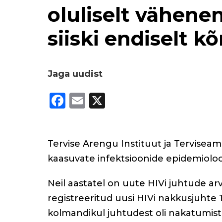
oluliselt vähenen
siiski endiselt k
Jaga uudist
F
E
X
a
m
c
ai
e
l
Tervise Arengu Instituut ja Terviseam
b
kaasuvate infektsioonide epidemioloog
o
Neil aastatel on uute HIVi juhtude arv
o
registreeritud uusi HIVi nakkusjuhte
k
kolmandikul juhtudest oli nakatumist