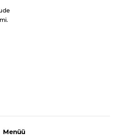
tude
mi.
Menüü