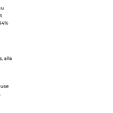
gu
t
 34%
, alla
guse
,