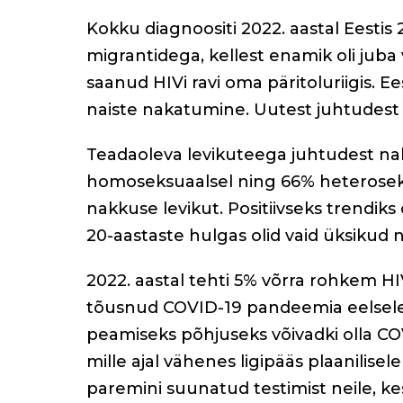
Kokku diagnoositi 2022. aastal Eestis 
migrantidega, kellest enamik oli juba
saanud HIVi ravi oma päritoluriigis. 
naiste nakatumine. Uutest juhtudest 6
Teadaoleva levikuteega juhtudest na
homoseksuaalsel ning 66% heteroseksu
nakkuse levikut. Positiivseks trendiks
20-aastaste hulgas olid vaid üksikud
2022. aastal tehti 5% võrra rohkem HIV-t
tõusnud COVID-19 pandeemia eelsele
peamiseks põhjuseks võivadki olla C
mille ajal vähenes ligipääs plaanilise
paremini suunatud testimist neile, k