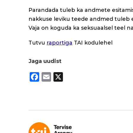
Parandada tuleb ka andmete esitamist j
nakkuse leviku teede andmed tuleb e
Vaja on koguda ka seksuaalsel teel n
Tutvu
raportiga
TAI kodulehel
Jaga uudist
F
E
X
a
m
c
ai
e
l
b
o