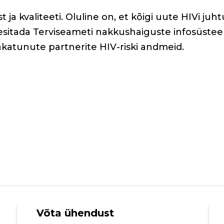
a kvaliteeti. Oluline on, et kõigi uute HIVi juh
sitada Terviseameti nakkushaiguste infosüstee
akatunute partnerite HIV-riski andmeid.
Võta ühendust