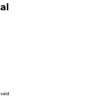
al
 vaid