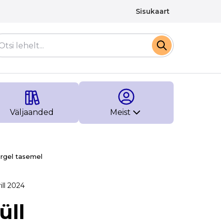
Sisukaart
Väljaanded
Meist
kõrgel tasemel
rill 2024
üll