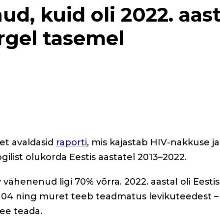
ud, kuid oli 2022. aast
õrgel tasemel
et avaldasid
raporti
, mis kajastab HIV-nakkuse ja
ilist olukorda Eestis aastatel 2013–2022.
 vähenenud ligi 70% võrra. 2022. aastal oli Eestis
 104 ning muret teeb teadmatus levikuteedest –
ee teada.