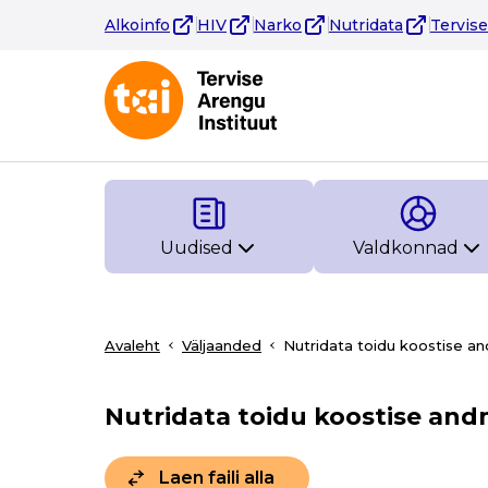
Alkoinfo
HIV
Narko
Nutridata
Tervis
Uudised
Valdkonnad
Avaleht
Väljaanded
Nutridata toidu koostise 
Nutridata toidu koostise an
Laen faili alla