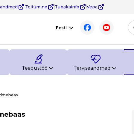
eandmed
Toitumine
Tubakainfo
Vepa
Eesti
Teadustöö
Terviseandmed
andmebaas
dmebaas