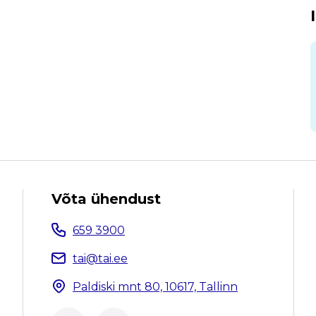
Võta ühendust
659 3900
tai@tai.ee
Paldiski mnt 80, 10617, Tallinn