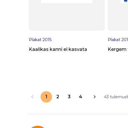
Plakat
2015
Plakat
20
Kaalikas kanni ei kasvata
Kergem vi
1
2
3
4
43 tulemus