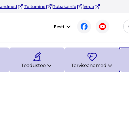
eandmed
Toitumine
Tubakainfo
Vepa
Eesti
Teadustöö
Terviseandmed