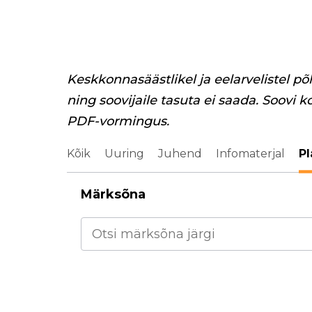
Keskkonnasäästlikel ja eelarvelistel põ
ning soovijaile tasuta ei saada. Soovi k
PDF-vormingus.
Kõik
Uuring
Juhend
Infomaterjal
Pl
Märksõna