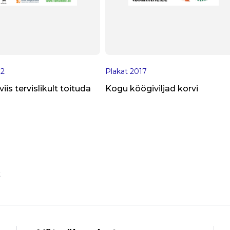
12
Plakat
2017
is tervislikult toituda
Kogu köögiviljad korvi
t