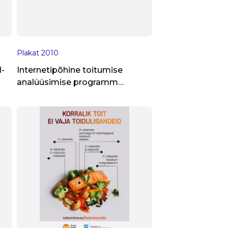
Plakat
2010
-
Internetipõhine toitumise
analüüsimise programm
www.nutridata.ee/tap