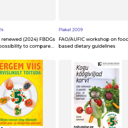
24
Plakat
2009
n renewed (2024) FBDGs
FAO/AUFIC workshop on food
possibility to compare
based dietary guidelines
od intake to the
ndations using the
d dietary analysis
 NutriData