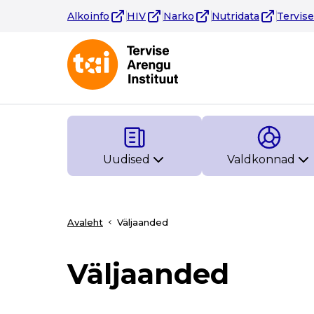
Alkoinfo
HIV
Narko
Nutridata
Tervis
Uudised
Valdkonnad
Avaleht
Väljaanded
Väljaanded