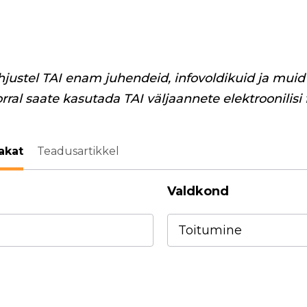
hjustel TAI enam juhendeid, infovoldikuid ja muid 
orral saate kasutada TAI väljaannete elektroonilisi
akat
Teadusartikkel
Valdkond