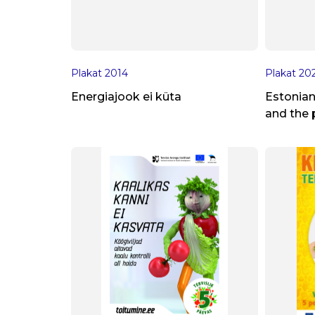
Plakat
2014
Plakat
20
Energiajook ei küta
Estonia
and the 
one’s fo
recomme
web-base
program