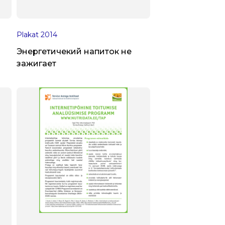
Plakat
2014
Энергетичекий напиток не
зажигает