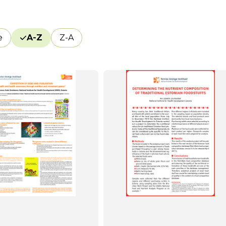
e
A-Z
Z-A