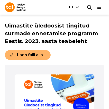
Uimastite üledoosist tingitud
surmade ennetamise programm
Eestis. 2023. aasta teabeleht
Laen faili alla