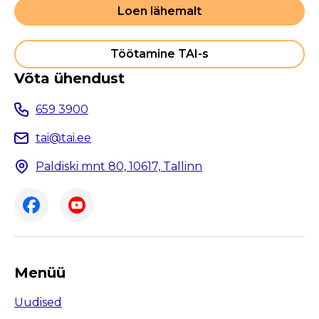
Loen lähemalt
Töötamine TAI-s
Võta ühendust
659 3900
tai@tai.ee
Paldiski mnt 80, 10617, Tallinn
Menüü
Uudised