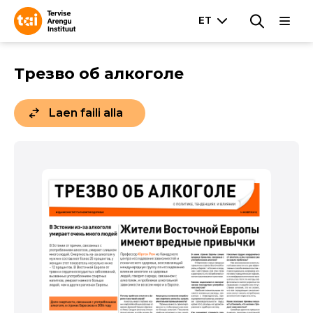
Трезво об алкоголе
Laen faili alla