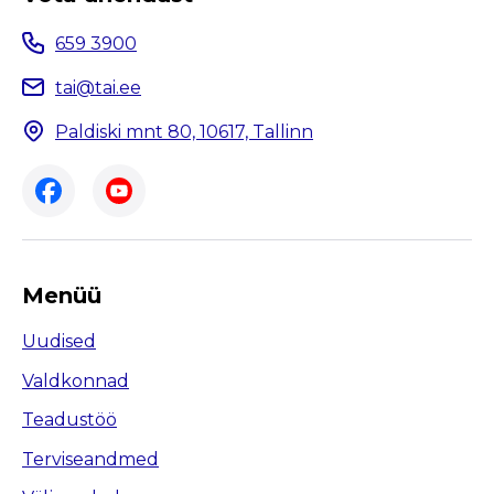
659 3900
tai@tai.ee
Paldiski mnt 80, 10617, Tallinn
Menüü
Uudised
Valdkonnad
Teadustöö
Terviseandmed