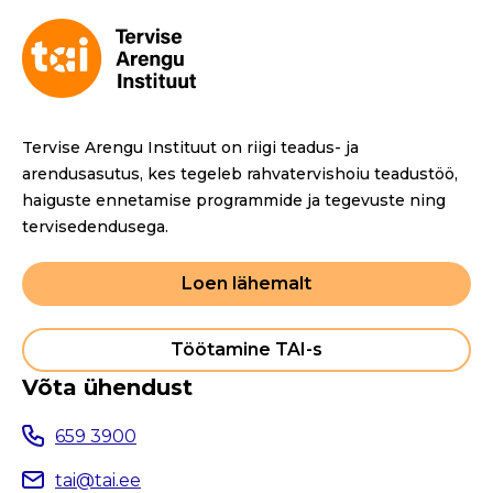
Tervise Arengu Instituut on riigi teadus- ja
arendusasutus, kes tegeleb rahvatervishoiu teadustöö,
haiguste ennetamise programmide ja tegevuste ning
tervisedendusega.
Loen lähemalt
Töötamine TAI-s
Võta ühendust
659 3900
tai@tai.ee