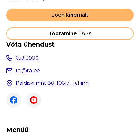
Loen lähemalt
Töötamine TAI-s
Võta ühendust
659 3900
tai@tai.ee
Paldiski mnt 80, 10617, Tallinn
Menüü