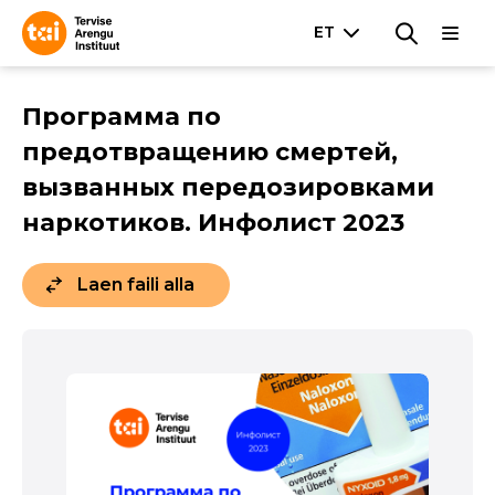
Программа по
предотвращению смертей,
вызванных передозировками
наркотиков. Инфолист 2023
Laen faili alla