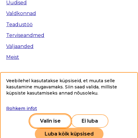
Uudised
Valdkonnad
Teadustöö
Terviseandmed
Väljaanded
Meist
Veebilehel kasutatakse küpsiseid, et muuta selle
kasutamine mugavamaks. Siin saad valida, milliste
Ligipääsetavus
küpsiste kasutamiseks annad nõusoleku
.
Privaatsuspoliitika
Sisukaart
Rohkem infot
Copyright © 2025 Tervise Arengu Instituut www.tai.ee.
Kõik õigused kaitstud.
Valin ise
Ei luba
Luba kõik küpsised