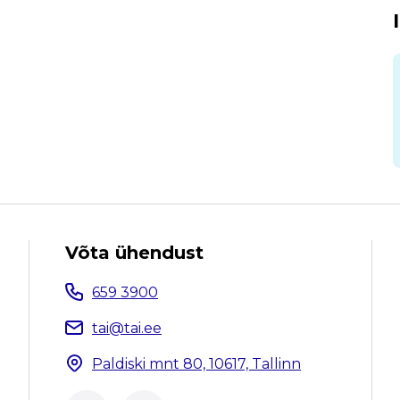
Võta ühendust
659 3900
tai@tai.ee
Paldiski mnt 80, 10617, Tallinn