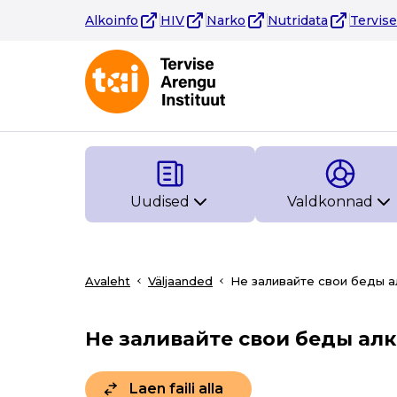
Alkoinfo
HIV
Narko
Nutridata
Tervis
Uudised
Valdkonnad
Avaleht
Väljaanded
Не заливайте свои беды 
Не заливайте свои беды ал
Laen faili alla