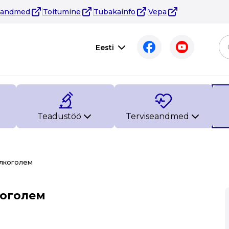
eandmed
Toitumine
Tubakainfo
Vepa
Eesti
Teadustöö
Terviseandmed
алкоголем
коголем