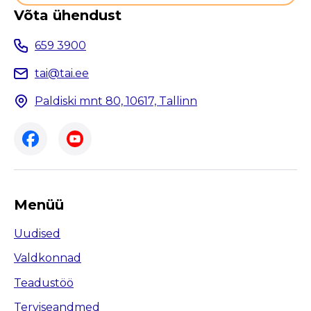
Võta ühendust
659 3900
tai@tai.ee
Paldiski mnt 80, 10617, Tallinn
Menüü
Uudised
Valdkonnad
Teadustöö
Terviseandmed