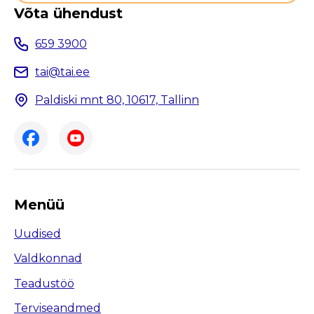
Võta ühendust
659 3900
tai@tai.ee
Paldiski mnt 80, 10617, Tallinn
Menüü
Uudised
Valdkonnad
Teadustöö
Terviseandmed