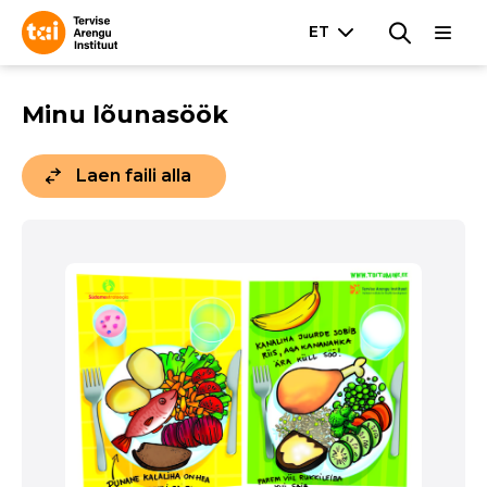
Minu lõunasöök
Laen faili alla