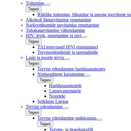
Toitumine
Tagasi
Riiklike toitumise, liikumise ja uneaja soovituste r
Alkoholi liigtarvitamise ennetamine
Narkootikumide tarvitamise ennetamine
Tubakatarvitamise vähendamine
HIV: levik, ennetamine ja ravi
Tagasi
TAI tegevused HIVi ennetamisel
Terviseedendajale ja spetsialistile
Laste ja noorte tervis
Tagasi
Tervise edendamine haridusasutustes
Nutiseadmete kasutamine
Tagasi
Haridusasutustele
Lapsevanematele
Noortele
Seikluste Laegas
Tervise edendamine
Tagasi
Tervise edendamine paikkonnas
Tagasi
Tervise- ja heaoluprofiil