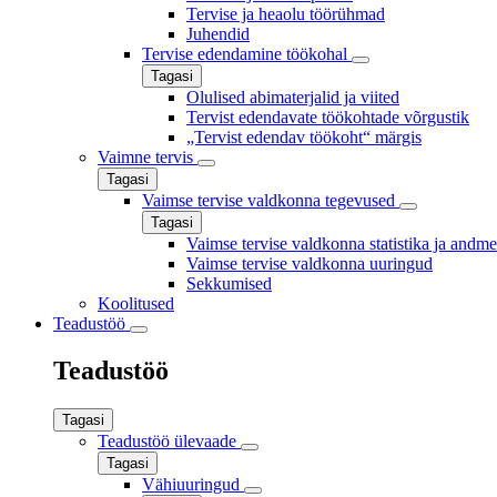
Tervise ja heaolu töörühmad
Juhendid
Tervise edendamine töökohal
Tagasi
Olulised abimaterjalid ja viited
Tervist edendavate töökohtade võrgustik
„Tervist edendav töökoht“ märgis
Vaimne tervis
Tagasi
Vaimse tervise valdkonna tegevused
Tagasi
Vaimse tervise valdkonna statistika ja andm
Vaimse tervise valdkonna uuringud
Sekkumised
Koolitused
Teadustöö
Teadustöö
Tagasi
Teadustöö ülevaade
Tagasi
Vähiuuringud