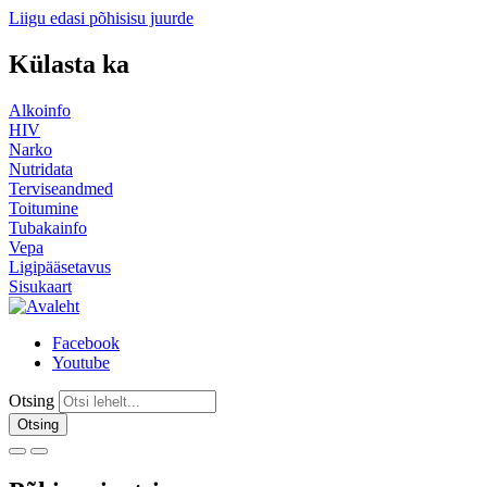
Liigu edasi põhisisu juurde
Külasta ka
Alkoinfo
HIV
Narko
Nutridata
Terviseandmed
Toitumine
Tubakainfo
Vepa
Ligipääsetavus
Sisukaart
Facebook
Youtube
Otsing