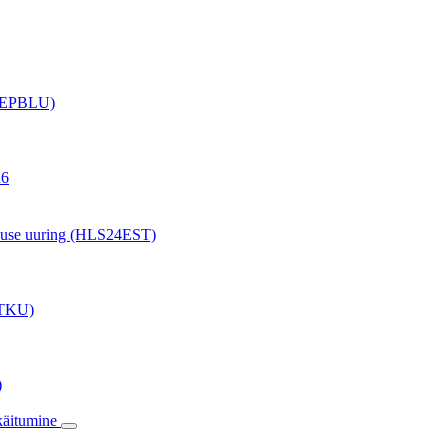
g (EPBLU)
26
ikkuse uuring (HLS24EST)
 (TKU)
)
 käitumine