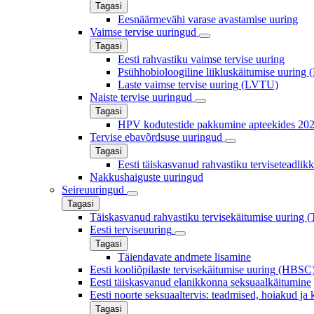
Tagasi
Eesnäärmevähi varase avastamise uuring
Vaimse tervise uuringud
Tagasi
Eesti rahvastiku vaimse tervise uuring
Psühhobioloogiline liikluskäitumise uurin
Laste vaimse tervise uuring (LVTU)
Naiste tervise uuringud
Tagasi
HPV kodutestide pakkumine apteekides 20
Tervise ebavõrdsuse uuringud
Tagasi
Eesti täiskasvanud rahvastiku terviseteadl
Nakkushaiguste uuringud
Seireuuringud
Tagasi
Täiskasvanud rahvastiku tervisekäitumise uuring
Eesti terviseuuring
Tagasi
Täiendavate andmete lisamine
Eesti kooliõpilaste tervisekäitumise uuring (HBSC
Eesti täiskasvanud elanikkonna seksuaalkäitumine
Eesti noorte seksuaaltervis: teadmised, hoiakud ja
Tagasi