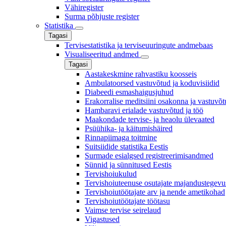
Vähiregister
Surma põhjuste register
Statistika
Tagasi
Tervisestatistika ja terviseuuringute andmebaas
Visualiseeritud andmed
Tagasi
Aastakeskmine rahvastiku koosseis
Ambulatoorsed vastuvõtud ja koduvisiidid
Diabeedi esmashaigusjuhud
Erakorralise meditsiini osakonna ja vastuvõtu
Hambaravi erialade vastuvõtud ja töö
Maakondade tervise- ja heaolu ülevaated
Psüühika- ja käitumishäired
Rinnapiimaga toitmine
Suitsiidide statistika Eestis
Surmade esialgsed registreerimisandmed
Sünnid ja sünnitused Eestis
Tervishoiukulud
Tervishoiuteenuse osutajate majandustegevu
Tervishoiutöötajate arv ja nende ametikohad
Tervishoiutöötajate töötasu
Vaimse tervise seirelaud
Vigastused