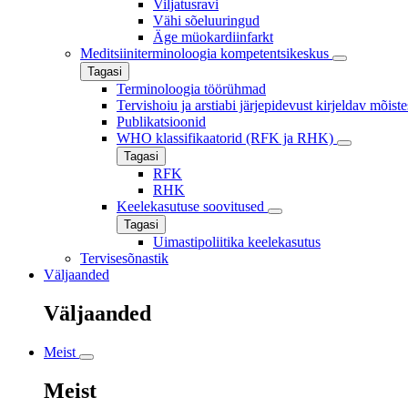
Viljatusravi
Vähi sõeluuringud
Äge müokardiinfarkt
Meditsiiniterminoloogia kompetentsikeskus
Tagasi
Terminoloogia töörühmad
Tervishoiu ja arstiabi järjepidevust kirjeldav mõist
Publikatsioonid
WHO klassifikaatorid (RFK ja RHK)
Tagasi
RFK
RHK
Keelekasutuse soovitused
Tagasi
Uimastipoliitika keelekasutus
Tervisesõnastik
Väljaanded
Väljaanded
Meist
Meist