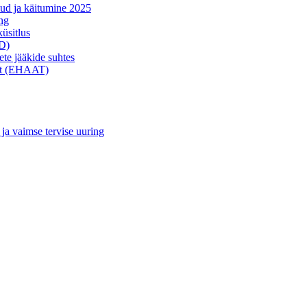
kud ja käitumine 2025
ing
üsitlus
AD)
ete jääkide suhtes
est (EHAAT)
 ja vaimse tervise uuring