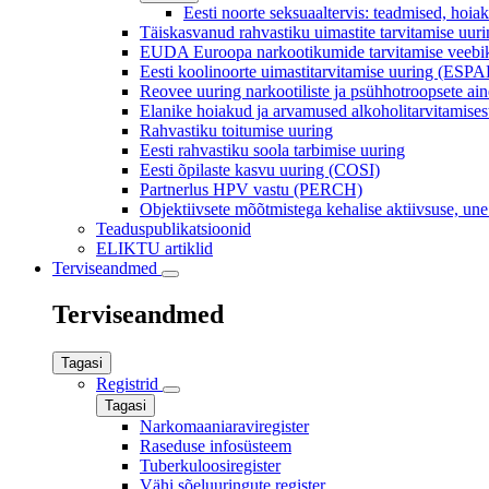
Eesti noorte seksuaaltervis: teadmised, hoia
Täiskasvanud rahvastiku uimastite tarvitamise uur
EUDA Euroopa narkootikumide tarvitamise veebik
Eesti koolinoorte uimastitarvitamise uuring (ESP
Reovee uuring narkootiliste ja psühhotroopsete ain
Elanike hoiakud ja arvamused alkoholitarvitamis
Rahvastiku toitumise uuring
Eesti rahvastiku soola tarbimise uuring
Eesti õpilaste kasvu uuring (COSI)
Partnerlus HPV vastu (PERCH)
Objektiivsete mõõtmistega kehalise aktiivsuse, une
Teaduspublikatsioonid
ELIKTU artiklid
Terviseandmed
Terviseandmed
Tagasi
Registrid
Tagasi
Narkomaaniaraviregister
Raseduse infosüsteem
Tuberkuloosiregister
Vähi sõeluuringute register