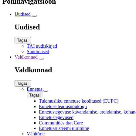
Põhinavigatsioon
Uudised
Uudised
Tagasi
TAI uudiskirjad
Sündmused
Valdkonnad
Valdkonnad
Tagasi
Ennetus
Tagasi
Tulemusliku ennetuse koolitused (EUPC)
Ennetuse teadusnõukogu
Ennetustegevuse kavandamise, arendamise, kohan
Ennetustegevused
Communities that Care
Ennetussüsteemi uurimine
Vähitõrje