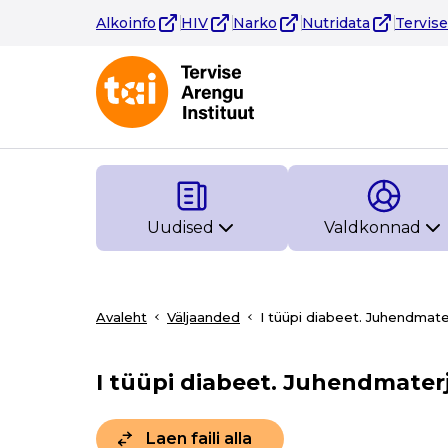
Alkoinfo
HIV
Narko
Nutridata
Tervis
Uudised
Valdkonnad
Avaleht
Väljaanded
I tüüpi diabeet. Juhendmate
I tüüpi diabeet. Juhendmater
Laen faili alla