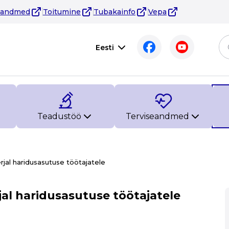
eandmed
Toitumine
Tubakainfo
Vepa
Eesti
Teadustöö
Terviseandmed
rjal haridusasutuse töötajatele
jal haridusasutuse töötajatele