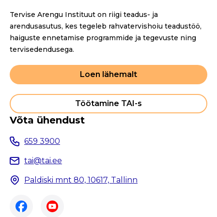
Tervise Arengu Instituut on riigi teadus- ja
arendusasutus, kes tegeleb rahvatervishoiu teadustöö,
haiguste ennetamise programmide ja tegevuste ning
tervisedendusega.
Loen lähemalt
Töötamine TAI-s
Võta ühendust
659 3900
tai@tai.ee
Paldiski mnt 80, 10617, Tallinn