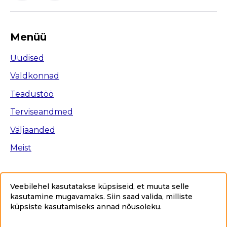
Menüü
Uudised
Valdkonnad
Teadustöö
Terviseandmed
Väljaanded
Meist
Veebilehel kasutatakse küpsiseid, et muuta selle
kasutamine mugavamaks. Siin saad valida, milliste
Ligipääsetavus
küpsiste kasutamiseks annad nõusoleku
.
Privaatsuspoliitika
Sisukaart