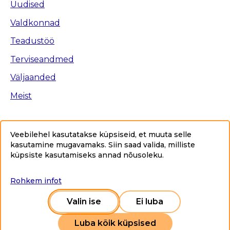
Uudised
Valdkonnad
Teadustöö
Terviseandmed
Väljaanded
Meist
Veebilehel kasutatakse küpsiseid, et muuta selle
kasutamine mugavamaks. Siin saad valida, milliste
Ligipääsetavus
küpsiste kasutamiseks annad nõusoleku
.
Privaatsuspoliitika
Sisukaart
Rohkem infot
Copyright © 2025 Tervise Arengu Instituut www.tai.ee.
Kõik õigused kaitstud.
Valin ise
Ei luba
Luba kõik küpsised