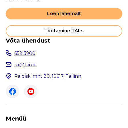
Loen lähemalt
Töötamine TAI-s
Võta ühendust
659 3900
tai@tai.ee
Paldiski mnt 80, 10617, Tallinn
Menüü