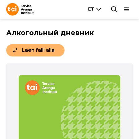
Алкогольный дневник
Laen faili alla