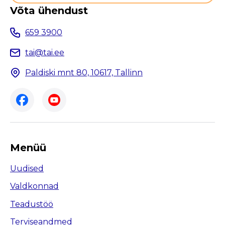
Võta ühendust
659 3900
tai@tai.ee
Paldiski mnt 80, 10617, Tallinn
Menüü
Uudised
Valdkonnad
Teadustöö
Terviseandmed