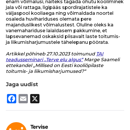
enam võimalusi, näiteks tagada ohutu kooliminek
jala või rattaga, ligipääs spordirajatistele ka
väljaspool kooliaega ning võimaldada noortel
osaleda huvihariduses olemata pere
majanduslikest võimalustest. Oluline oleks ka
vanemahariduse laialdasem pakkumine, et
lapsevanemad oskaksid piisavalt laste toitumis-
ja liikumisharjumustele tähelepanu pöörata.
Artikkel põhineb 27.10.2023 toimunud
TAI
teadusseminari „Terve elu algus“
Marge Saameli
ettekandel „Millised on Eesti kooliõpilaste
toitumis- ja liikumisharjumused?“
Jaga uudist
F
E
X
a
m
c
ai
e
l