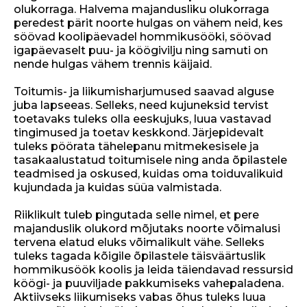
olukorraga. Halvema majandusliku olukorraga
peredest pärit noorte hulgas on vähem neid, kes
söövad koolipäevadel hommikusööki, söövad
igapäevaselt puu- ja köögivilju ning samuti on
nende hulgas vähem trennis käijaid.
Toitumis- ja liikumisharjumused saavad alguse
juba lapseeas. Selleks, need kujuneksid tervist
toetavaks tuleks olla eeskujuks, luua vastavad
tingimused ja toetav keskkond. Järjepidevalt
tuleks pöörata tähelepanu mitmekesisele ja
tasakaalustatud toitumisele ning anda õpilastele
teadmised ja oskused, kuidas oma toiduvalikuid
kujundada ja kuidas süüa valmistada.
Riiklikult tuleb pingutada selle nimel, et pere
majanduslik olukord mõjutaks noorte võimalusi
tervena elatud eluks võimalikult vähe. Selleks
tuleks tagada kõigile õpilastele täisväärtuslik
hommikusöök koolis ja leida täiendavad ressursid
köögi- ja puuviljade pakkumiseks vahepaladena.
Aktiivseks liikumiseks vabas õhus tuleks luua