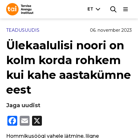
TEADUSUUDIS
06. november 2023
Ülekaalulisi noori on
kolm korda rohkem
kui kahe aastakümne
eest
Jaga uudist
F
E
X
a
m
Hommikusöögi vahele jätmine, liigne