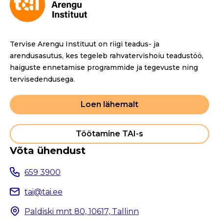
b
o
o
Tervise Arengu Instituut on riigi teadus- ja
k
arendusasutus, kes tegeleb rahvatervishoiu teadustöö,
haiguste ennetamise programmide ja tegevuste ning
tervisedendusega.
Loen lähemalt
Töötamine TAI-s
Võta ühendust
659 3900
tai@tai.ee
Paldiski mnt 80, 10617, Tallinn