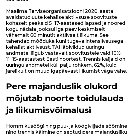
Maailma Terviseorganisatsiooni 2020. aastal
avaldatud uute kehalise aktiivsuse soovituste
kohaselt peaksid 5−17-aastased lapsed ja noored
kogu nädala jooksul iga päev keskmiselt
vähemalt 60 minutit aktiivselt liikuma. See
tähendab mõõduka kuni tugeva intensiivsusega
kehalist aktiivsust. TAI läbiviidud uuringu
andmetel liigub vastavalt soovitustele vaid 16%
11−15-aastastest Eesti noortest. Trennis käijaid on
uuringu andmetel küll palju rohkem, 62%, kuid
järelikult on muud igapäevast liikumist väga vähe.
Pere majanduslik olukord
mõjutab noorte toidulauda
ja liikumisvõimalusi
Hommikusöögi ning puu- ja köögiviljade söömine
ning trennis käimine on seotud pere majandusliku