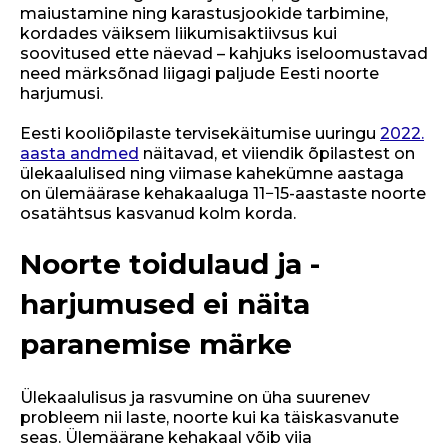
c
ai
maiustamine ning karastusjookide tarbimine,
e
l
kordades väiksem liikumisaktiivsus kui
soovitused ette näevad – kahjuks iseloomustavad
b
need märksõnad liigagi paljude Eesti noorte
o
harjumusi.
o
Eesti kooliõpilaste tervisekäitumise uuringu
2022.
aasta andmed
näitavad, et viiendik õpilastest on
k
ülekaalulised ning viimase kahekümne aastaga
on ülemäärase kehakaaluga 11−15-aastaste noorte
osatähtsus kasvanud kolm korda.
Noorte toidulaud ja -
harjumused ei näita
paranemise märke
Ülekaalulisus ja rasvumine on üha suurenev
probleem nii laste, noorte kui ka täiskasvanute
seas. Ülemäärane kehakaal võib viia