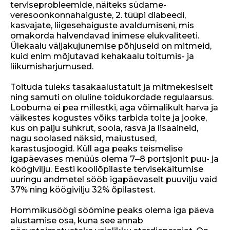
terviseprobleemide, näiteks südame-
veresoonkonnahaiguste, 2. tüüpi diabeedi,
kasvajate, liigesehaiguste avaldumiseni, mis
omakorda halvendavad inimese elukvaliteeti.
Ülekaalu väljakujunemise põhjuseid on mitmeid,
kuid enim mõjutavad kehakaalu toitumis- ja
liikumisharjumused.
Toituda tuleks tasakaalustatult ja mitmekesiselt
ning samuti on oluline toidukordade regulaarsus.
Loobuma ei pea millestki, aga võimalikult harva ja
väikestes kogustes võiks tarbida toite ja jooke,
kus on palju suhkrut, soola, rasva ja lisaaineid,
nagu soolased näksid, maiustused,
karastusjoogid. Küll aga peaks teismelise
igapäevases menüüs olema 7‒8 portsjonit puu- ja
köögivilju. Eesti kooliõpilaste tervisekäitumise
uuringu andmetel sööb igapäevaselt puuvilju vaid
37% ning köögivilju 32% õpilastest.
Hommikusöögi söömine peaks olema iga päeva
alustamise osa, kuna see annab