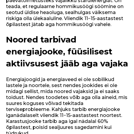
päevatoimetusteks vajalikku stardienergiat. On
teada, et regulaarne hommikusöögi söömine on
seotud üldise heaoluga, sealhulgas väiksema
riskiga olla ülekaaluline. Viiendik 11−15-aastastest
õpilastest jätab aga hommikusöögi vahele.
Noored tarbivad
energiajooke, füüsilisest
aktiivsusest jääb aga vajaka
Energiajoogid ja energiaveed ei ole sobilikud
lastele ja noortele, sest nendes jookides ei ole
midagi sellist, mida noored vajaksid ja ei saaks
toidust. Nendes toodetes võib aga olla aineid, mis
suures koguses võivad tekitada
terviseprobleeme. Kahjuks tarbib energiajooke
iganädalaselt viiendik 11−15-aastastest noortest.
Karastusjooke tarbib aga igal nädalal 60%
õpilastest, poisid sealjuures sagedamini kui
tüdrukud.