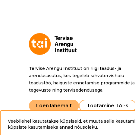
c
ai
e
l
b
o
o
k
Tervise Arengu Instituut on riigi teadus- ja
arendusasutus, kes tegeleb rahvatervishoiu
teadustöö, haiguste ennetamise programmide ja
tegevuste ning tervisedendusega.
Loen lähemalt
Töötamine TAI-s
Veebilehel kasutatakse küpsiseid, et muuta selle kasutami
Copyright © 2025 Tervise Arengu Instituut www.tai.
küpsiste kasutamiseks annad nõusoleku
.