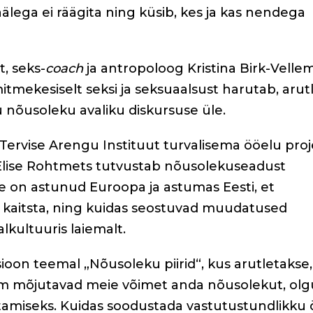
älega ei räägita ning küsib, kes ja kas nendega
, seks-
coach
ja antropoloog Kristina Birk-Velle
itmekesiselt seksi ja seksuaalsust harutab, arut
 nõusoleku avaliku diskursuse üle.
Tervise Arengu Instituut turvalisema ööelu proj
 Elise Rohtmets tutvustab nõusolekuseadust
me on astunud Euroopa ja astumas Eesti, et
t kaitsta, ning kuidas seostuvad muudatused
kultuuris laiemalt.
oon teemal „Nõusoleku piirid“, kus arutletakse,
irm mõjutavad meie võimet anda nõusolekut, olgu
itamiseks. Kuidas soodustada vastutustundlikku