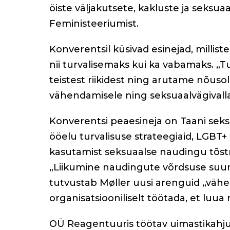
öiste väljakutsete, kakluste ja seksua
o
Feministeeriumist.
k
Konverentsil küsivad esinejad, mill
nii turvalisemaks kui ka vabamaks. „
teistest riikidest ning arutame nõuso
vähendamisele ning seksuaalvägivalla 
Konverentsi peaesineja on Taani seks
ööelu turvalisuse strateegiaid, LGBT+
kasutamist seksuaalse naudingu tõst
„Liikumine naudingute võrdsuse suu
tutvustab Møller uusi arenguid „vähe
organisatsiooniliselt töötada, et luu
OÜ Reagentuuris töötav uimastikahju