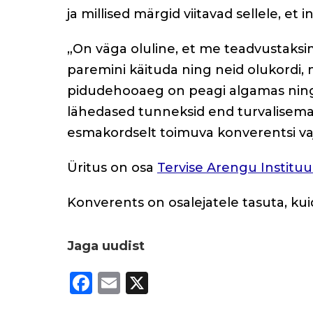
ja millised märgid viitavad sellele, et
„On väga oluline, et me teadvustaksim
paremini käituda ning neid olukordi, 
pidudehooaeg on peagi algamas ning o
lähedased tunneksid end turvalisemalt
esmakordselt toimuva konverentsi vaj
Üritus on osa
Tervise Arengu Instituu
Konverents on osalejatele tasuta, kui
Jaga uudist
F
E
X
a
m