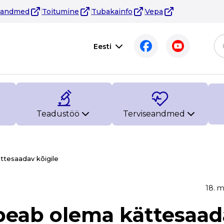
eandmed
Toitumine
Tubakainfo
Vepa
Eesti
Teadustöö
Terviseandmed
ttesaadav kõigile
18. m
 peab olema kättesaa