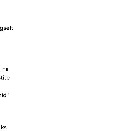
gselt
nii
tite
id“
iks