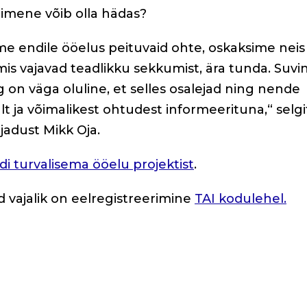
 inimene võib olla hädas?
e endile ööelus peituvaid ohte, oskaksime neis 
mis vajavad teadlikku sekkumist, ära tunda. Suvi
n väga oluline, et selles osalejad ning nende
 ja võimalikest ohtudest informeerituna,“ selgi
adust Mikk Oja.
di turvalisema ööelu projektist
.
d vajalik on eelregistreerimine
TAI kodulehel.