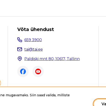
Võta ühendust
659 3900
tai@tai.ee
Paldiski mnt 80, 10617, Tallinn
ne mugavamaks. Siin saad valida, milliste
ee. Kõik õigused kaitstud.
Va