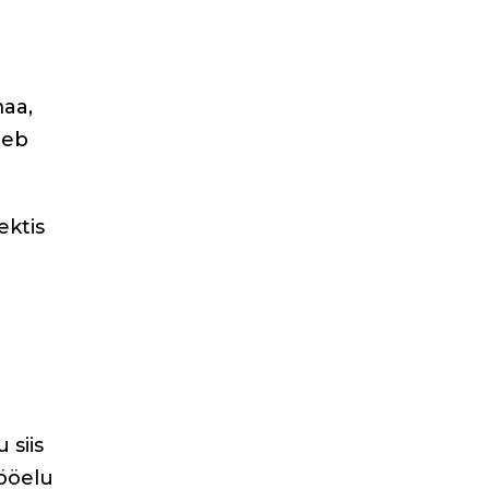
maa,
leb
ektis
 siis
 ööelu