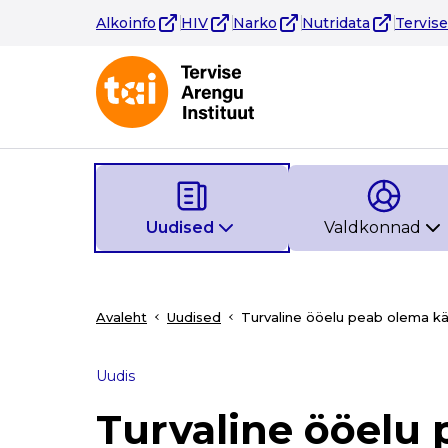
Alkoinfo
HIV
Narko
Nutridata
Tervis
Uudised
Valdkonnad
Avaleht
Uudised
Turvaline ööelu peab olema kä
Uudis
Turvaline ööelu