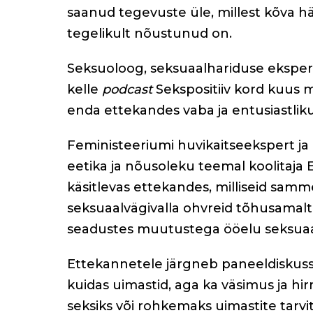
saanud tegevuste üle, millest kõva hä
tegelikult nõustunud on.
Seksuoloog, seksuaalhariduse ekspert
kelle
podcast
Sekspositiiv kord kuus m
enda ettekandes vaba ja entusiastliku
Feministeeriumi huvikaitseekspert ja 
eetika ja nõusoleku teemal koolitaja
käsitlevas ettekandes, milliseid sam
seksuaalvägivalla ohvreid tõhusamal
seadustes muutustega ööelu seksuaal
Ettekannetele järgneb paneeldiskussi
kuidas uimastid, aga ka väsimus ja h
seksiks või rohkemaks uimastite tarv