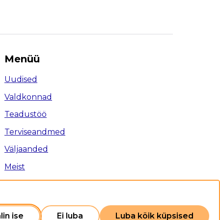
Menüü
Uudised
Valdkonnad
Teadustöö
Terviseandmed
Väljaanded
Meist
Ligipääsetavus
Privaatsuspoliitika
Sisukaart
lin ise
Ei luba
Luba kõik küpsised