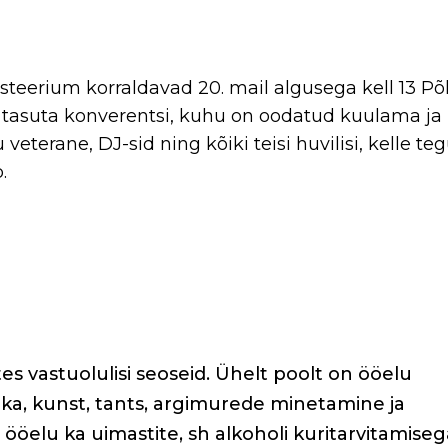
isteerium korraldavad 20. mail algusega kell 13 Põ
e tasuta konverentsi, kuhu on oodatud kuulama ja
veterane, DJ-sid ning kõiki teisi huvilisi, kelle t
.
es vastuolulisi seoseid. Ühelt poolt on ööelu
a, kunst, tants, argimurede minetamine ja
ööelu ka uimastite, sh alkoholi kuritarvitamiseg