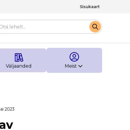
Sisukaart
Väljaanded
Meist
ai 2023
dav