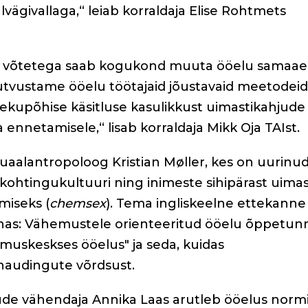
alvägivallaga,“ leiab korraldaja Elise Rohtmets
iste võtetega saab kogukond muuta ööelu samaae
Tutvustame ööelu töötajaid jõustavaid meetodeid
lekupõhise käsitluse kasulikkust uimastikahjude
ennetamisele,“ lisab korraldaja Mikk Oja TAIst.
uaalantropoloog Kristian Møller, kes on uurinud 
 kohtingukultuuri ning inimeste sihipärast uimas
miseks (
chemsex
). Tema ingliskeelne ettekanne
nas: Vähemustele orienteeritud ööelu õppetunn
muskeskses ööelus" ja seda, kuidas
a naudingute võrdsust.
de vähendaja Annika Laas arutleb ööelus norm