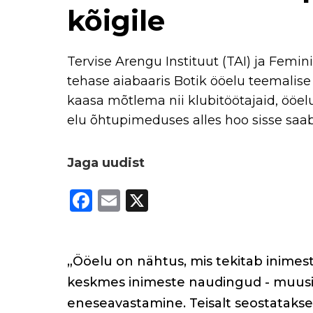
kõigile
Tervise Arengu Instituut (TAI) ja Femin
tehase aiabaaris Botik ööelu teemalis
kaasa mõtlema nii klubitöötajaid, ööelu 
elu õhtupimeduses alles hoo sisse saab
Jaga uudist
F
E
X
a
m
c
ai
e
l
„Ööelu on nähtus, mis tekitab inimest
b
keskmes inimeste naudingud - muusik
eneseavastamine. Teisalt seostatakse 
o