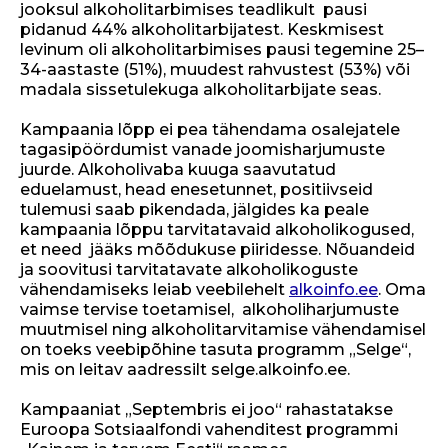
jooksul alkoholitarbimises teadlikult pausi
pidanud 44% alkoholitarbijatest. Keskmisest
levinum oli alkoholitarbimises pausi tegemine 25
–
34-aastaste (51%), muudest rahvustest (53%) või
madala sissetulekuga alkoholitarbijate seas.
Kampaania lõpp ei pea tähendama osalejatele
tagasipöördumist vanade joomisharjumuste
juurde. Alkoholivaba kuuga saavutatud
eduelamust, head enesetunnet, positiivseid
tulemusi saab pikendada, jälgides ka peale
kampaania lõppu tarvitatavaid alkoholikogused,
et need jääks mõõdukuse piiridesse. Nõuandeid
ja soovitusi tarvitatavate alkoholikoguste
vähendamiseks leiab veebilehelt
alkoinfo.ee
. Oma
vaimse tervise toetamisel, alkoholiharjumuste
muutmisel ning alkoholitarvitamise vähendamisel
on toeks veebipõhine tasuta programm „Selge“,
mis on leitav aadressilt selge.alkoinfo.ee.
Kampaaniat „Septembris ei joo“ rahastatakse
Euroopa Sotsiaalfondi vahenditest programmi