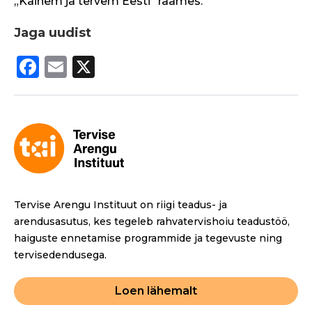
„Kainem ja tervem Eesti“ raames.
Jaga uudist
F
E
X
a
m
c
ai
e
l
b
o
o
Tervise Arengu Instituut on riigi teadus- ja
k
arendusasutus, kes tegeleb rahvatervishoiu teadustöö,
haiguste ennetamise programmide ja tegevuste ning
tervisedendusega.
Loen lähemalt