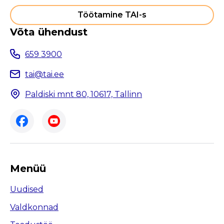
Töötamine TAI-s
Võta ühendust
659 3900
tai@tai.ee
Paldiski mnt 80, 10617, Tallinn
Menüü
Uudised
Valdkonnad