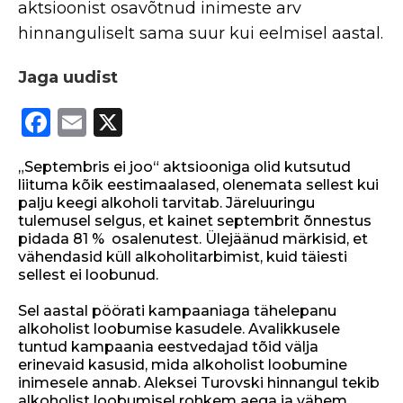
aktsioonist osavõtnud inimeste arv
hinnanguliselt sama suur kui eelmisel aastal.
Jaga uudist
F
E
X
a
m
„Septembris ei joo“ aktsiooniga olid kutsutud
c
ai
liituma kõik eestimaalased, olenemata sellest kui
e
l
palju keegi alkoholi tarvitab. Järeluuringu
tulemusel selgus, et kainet septembrit õnnestus
b
pidada
81 % osalenutest. Ülejäänud märkisid, et
o
vähendasid küll alkoholitarbimist, kuid täiesti
sellest ei loobunud.
o
Sel aastal pöörati kampaaniaga tähelepanu
k
alkoholist loobumise kasudele. Avalikkusele
tuntud kampaania eestvedajad tõid välja
erinevaid kasusid, mida alkoholist loobumine
inimesele annab. Aleksei Turovski hinnangul tekib
alkoholist loobumisel rohkem aega ja vähem