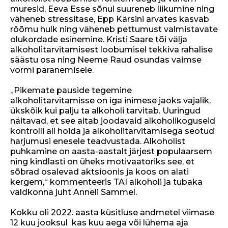
muresid, Eeva Esse sõnul suureneb liikumine ning
väheneb stressitase, Epp Kärsini arvates kasvab
rõõmu hulk ning väheneb pettumust valmistavate
olukordade esinemine. Kristi Saare tõi välja
alkoholitarvitamisest loobumisel tekkiva rahalise
säästu osa ning Neeme Raud osundas vaimse
vormi paranemisele.
„Pikemate pauside tegemine
alkoholitarvitamisse on iga inimese jaoks vajalik,
ükskõik kui palju ta alkoholi tarvitab. Uuringud
näitavad, et see aitab joodavaid alkoholikoguseid
kontrolli all hoida ja alkoholitarvitamisega seotud
harjumusi enesele teadvustada. Alkoholist
puhkamine on aasta-aastalt järjest populaarsem
ning kindlasti on üheks motivaatoriks see, et
sõbrad osalevad aktsioonis ja koos on alati
kergem,“ kommenteeris TAI alkoholi ja tubaka
valdkonna juht Anneli Sammel.
Kokku oli 2022. aasta küsitluse andmetel viimase
12 kuu jooksul kas kuu aega või lühema aja