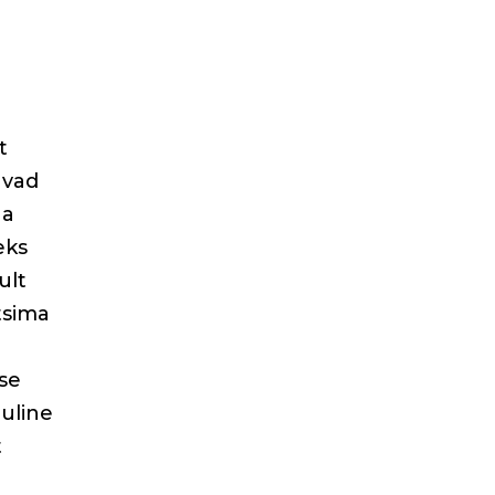
t
avad
ga
eks
ult
tsima
pse
uline
t