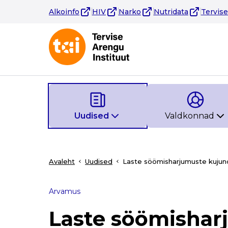
Alkoinfo
HIV
Narko
Nutridata
Tervis
Uudised
Valdkonnad
Avaleht
Uudised
Laste söömisharjumuste kuju
Arvamus
Laste söömisha