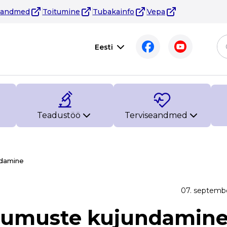
eandmed
Toitumine
Tubakainfo
Vepa
Eesti
Teadustöö
Terviseandmed
ndamine
07. septemb
rjumuste kujundamin