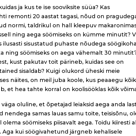
 kuidas ja kus te ise sooviksite süüa? Kas
ehti remonti 20 aastat tagasi, nõud on pragudeg
d normi, taldrikul on hall kleepuv makaronima
kissell ning aega söömiseks on kümme minutit? V
ilusasti sisustatud puhaste nõudega söögikoha
õsta ning söömiseks on aega vähemalt 30 minutit
lest, kust pakutav toit pärineb, kuidas see on
oitained sisaldab? Kuigi olukord üheski meie
eses näites, on meil juba koole, kus peaaegu kõi
ab, et hea tahte korral on koolisööklas kõik võima
 väga oluline, et õpetajad leiaksid aega anda las
id nendega samas lauas samu toite, teisisõnu, ol
 olema söömiseks piisavalt aega. Toidu kiiresti al
i. Aga kui söögivahetund järgneb kehalisele