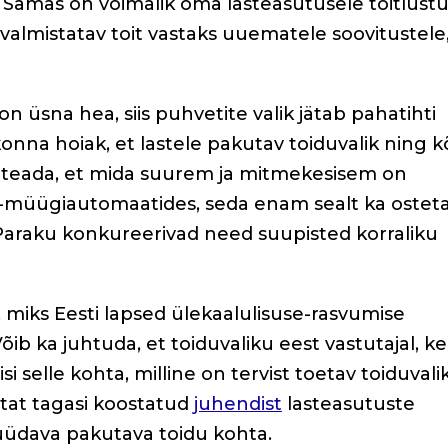
. Samas on võimalik oma lasteasutusele toitlustu
 valmistatav toit vastaks uuematele soovitustele
on üsna hea, siis puhvetite valik jätab pahatihti
tkonna hoiak, et lastele pakutav toiduvalik ning k
n teada, et mida suurem ja mitmekesisem on
es-müügiautomaatides, seda enam sealt ka ostet
. Paraku konkureerivad need suupisted korraliku
, miks Eesti lapsed ülekaalulisuse-rasvumise
ib ka juhtuda, et toiduvaliku eest vastutajal, ke
si selle kohta, milline on tervist toetav toiduvalik
stat tagasi koostatud
juhendist
lasteasutuste
üdava pakutava toidu kohta.