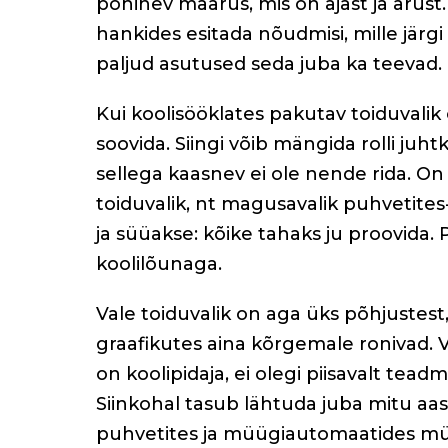
põhinev määrus, mis on ajast ja arust
hankides esitada nõudmisi, mille järgi
paljud asutused seda juba ka teevad.
Kui koolisööklates pakutav toiduvalik 
soovida. Siingi võib mängida rolli juh
sellega kaasnev ei ole nende rida. O
toiduvalik, nt magusavalik puhvetit
ja süüakse: kõike tahaks ju proovida
koolilõunaga.
Vale toiduvalik on aga üks põhjustest
graafikutes aina kõrgemale ronivad. Võ
on koolipidaja, ei olegi piisavalt teadmi
Siinkohal tasub lähtuda juba mitu aa
puhvetites ja müügiautomaatides mü