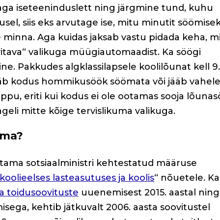
raga iseteeninduslett ning järgmine tund, kuhu
usel, siis eks arvutage ise, mitu minutit söömise
e minna. Aga kuidas jaksab vastu pidada keha, m
uvitava“ valikuga müügiautomaadist. Ka söögi
ne. Pakkudes algklassilapsele koolilõunat kell 9.
jääb kodus hommikusöök söömata või jääb vahel
ppu, eriti kui kodus ei ole ootamas sooja lõunas
ageli mitte kõige tervislikuma valikuga.
uma?
stama sotsiaalministri kehtestatud määruse
oolieelses lasteasutuses ja koolis
“ nõuetele. K
ja toidusoovituste
uuenemisest 2015. aastal ning
ega, kehtib jätkuvalt 2006. aasta soovitustel