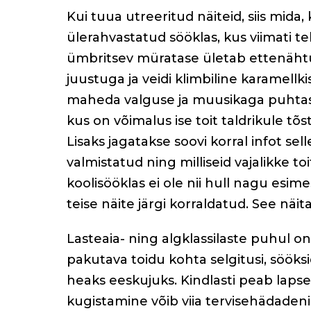
Kui tuua utreeritud näiteid, siis mida,
ülerahvastatud sööklas, kus viimati t
ümbritsev müratase ületab ettenähtu
juustuga ja veidi klimbiline karamell
maheda valguse ja muusikaga puhtas 
kus on võimalus ise toit taldrikule t
Lisaks jagatakse soovi korral infot sel
valmistatud ning milliseid vajalikke t
koolisööklas ei ole nii hull nagu esim
teise näite järgi korraldatud. See näit
Lasteaia- ning algklassilaste puhul on
pakutava toidu kohta selgitusi, sööks
heaks eeskujuks. Kindlasti peab lapsel
kugistamine võib viia tervisehädaden