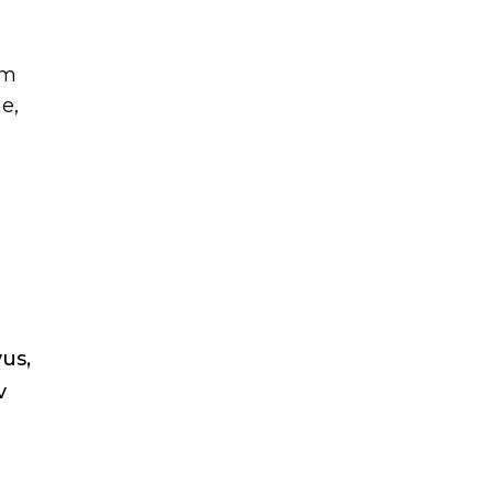
em
e,
us,
v