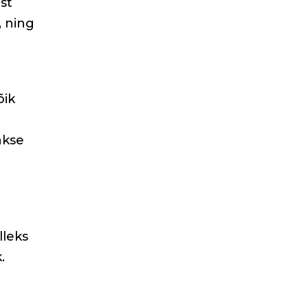
st
, ning
õik
akse
lleks
.