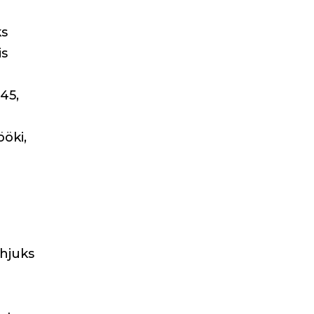
ks
is
45,
e
ööki,
ahjuks