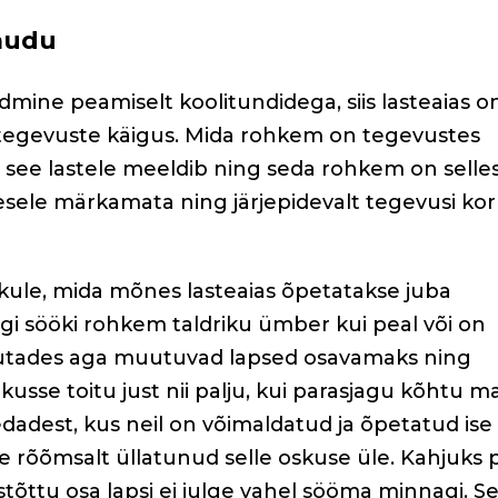
audu
dmine peamiselt koolitundidega, siis lasteaias o
i tegevuste käigus. Mida rohkem on tegevustes
 see lastele meeldib ning seda rohkem on selles
sele märkamata ning järjepidevalt tegevusi kor
ikule, mida mõnes lasteaias õpetatakse juba
gi sööki rohkem taldriku ümber kui peal või on
arjutades aga muutuvad lapsed osavamaks ning
kusse toitu just nii palju, kui parasjagu kõhtu 
dadest, kus neil on võimaldatud ja õpetatud ise
se rõõmsalt üllatunud selle oskuse üle. Kahjuks 
stõttu osa lapsi ei julge vahel sööma minnagi. S