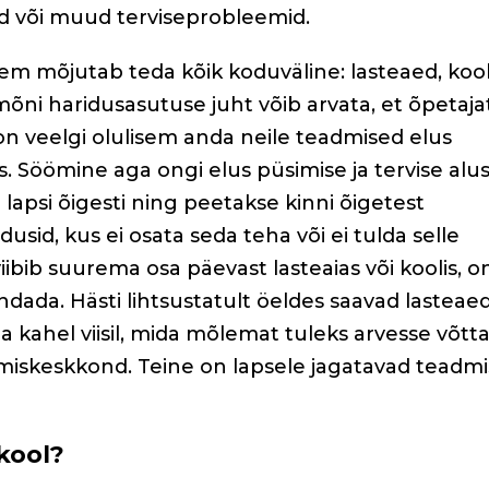
d või muud terviseprobleemid.
m mõjutab teda kõik koduväline: lasteaed, kool
õni haridusasutuse juht võib arvata, et õpetaja
on veelgi olulisem anda neile teadmised elus
 Söömine aga ongi elus püsimise ja tervise alus
lapsi õigesti ning peetakse kinni õigetest
sid, kus ei osata seda teha või ei tulda selle
iibib suurema osa päevast lasteaias või koolis, o
dada. Hästi lihtsustatult öeldes saavad lasteaed
kahel viisil, mida mõlemat tuleks arvesse võtta
ömiskeskkond. Teine on lapsele jagatavad teadm
kool?