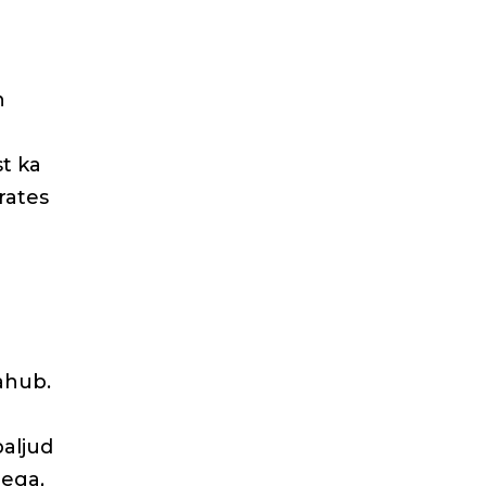
n
t ka
rates
mahub.
paljud
eega,