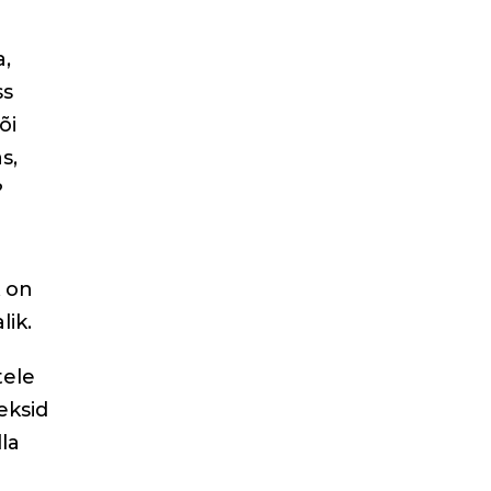
a,
ss
õi
s,
?
k on
lik.
tele
eksid
la