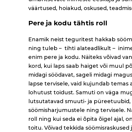
k
väärtused, hoiakud, oskused, teadmis
Pere ja kodu tähtis roll
Enamik neist teguritest hakkab sööm
ning tuleb – tihti alateadlikult – in
enim pere ja kodu. Näiteks võivad va
kord, kui laps saab haiget või muul p
midagi söödavat, sageli midagi magus
lapse tervisele, vaid kujundab temas 
lohutust toidust. Samuti on väga mu
lutsutatavad smuuti- ja püreetuubid, 
söömisharjumustele ning tervisele. 
roll ning kui seda ei õpita õigel ajal, 
toitu. Võivad tekkida söömisraskused