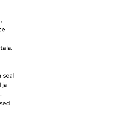
,
te
tala.
n seal
 ja
.
ised