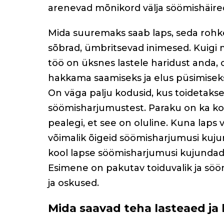
arenevad mõnikord välja söömishäire
Mida suuremaks saab laps, seda rohke
sõbrad, ümbritsevad inimesed. Kuigi m
töö on üksnes lastele haridust anda, 
hakkama saamiseks ja elus püsimiseks.
On väga palju kodusid, kus toidetakse 
söömisharjumustest. Paraku on ka kodu
pealegi, et see on oluline. Kuna laps v
võimalik õigeid söömisharjumusi kujun
kool lapse söömisharjumusi kujundada 
Esimene on pakutav toiduvalik ja sö
ja oskused.
Mida saavad teha lasteaed ja 