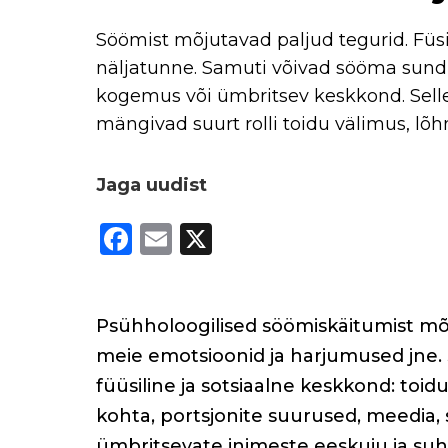
Söömist mõjutavad paljud tegurid. Füs
näljatunne. Samuti võivad sööma sun
kogemus või ümbritsev keskkond. Selles
mängivad suurt rolli toidu välimus, lõhn
Jaga uudist
F
E
X
a
m
c
ai
e
l
Psühholoogilised söömiskäitumist mõj
b
meie emotsioonid ja harjumused jne.
füüsiline ja sotsiaalne keskkond: toid
o
kohta, portsjonite suurused, meedia,
o
ümbritsevate inimeste eeskuju ja suht