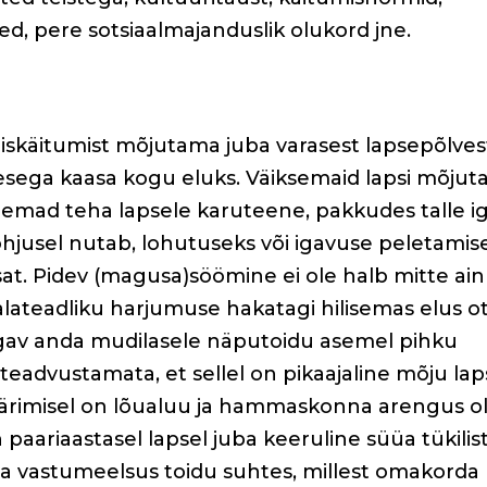
ed, pere sotsiaalmajanduslik olukord jne.
iskäitumist mõjutama juba varasest lapsepõlves
imesega kaasa kogu eluks. Väiksemaid lapsi mõjut
nemad teha lapsele karuteene, pakkudes talle i
õhjusel nutab, lohutuseks või igavuse peletamis
at. Pidev (magusa)söömine ei ole halb mitte ain
alateadliku harjumuse hakatagi hilisemas elus o
gav anda mudilasele näputoidu asemel pihku
teadvustamata, et sellel on pikaajaline mõju la
Närimisel on lõualuu ja hammaskonna arengus ol
on paariaastasel lapsel juba keeruline süüa tükilis
 ja vastumeelsus toidu suhtes, millest omakorda