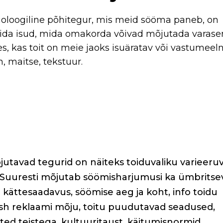
ioloogiline põhitegur, mis meid sööma paneb, on
dida isud, mida omakorda võivad mõjutada varas
, kas toit on meie jaoks isuäratav või vastumeeln
, maitse, tekstuur.
utavad tegurid on näiteks toiduvaliku varieeruv
 Suuresti mõjutab söömisharjumusi ka ümbritse
u kättesaadavus, söömise aeg ja koht, info toidu
 sh reklaami mõju, toitu puudutavad seadused,
ed teistega, kultuuritaust, käitumisnormid,