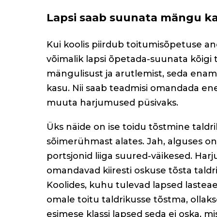
Lapsi saab suunata mängu k
Kui koolis piirdub toitumisõpetuse an
võimalik lapsi õpetada-suunata kõig
mängulisust ja arutlemist, seda enam
kasu. Nii saab teadmisi omandada ene
muuta harjumused püsivaks.
Üks näide on ise toidu tõstmine taldr
sõimerühmast alates. Jah, alguses on
portsjonid liiga suured-väikesed. H
omandavad kiiresti oskuse tõsta taldri
Koolides, kuhu tulevad lapsed lasteae
omale toitu taldrikusse tõstma, ollak
esimese klassi lapsed seda ei oska, mi