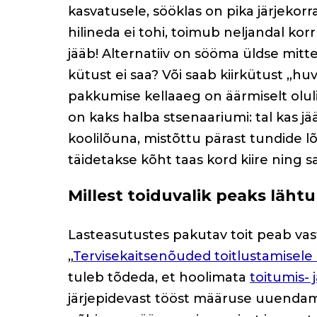
kasvatusele, sööklas on pika järjekor
hilineda ei tohi, toimub neljandal korr
jääb! Alternatiiv on sööma üldse mitt
kütust ei saa? Või saab kiirkütust „h
pakkumise kellaaeg on äärmiselt oluli
on kaks halba stsenaariumi: tal kas 
koolilõuna, mistõttu pärast tundide lõ
täidetakse kõht taas kord kiire ning s
Millest toiduvalik peaks läht
Lasteasutustes pakutav toit peab va
„
Tervisekaitsenõuded toitlustamisele k
tuleb tõdeda, et hoolimata
toitumis- 
järjepidevast tööst määruse uuendamis