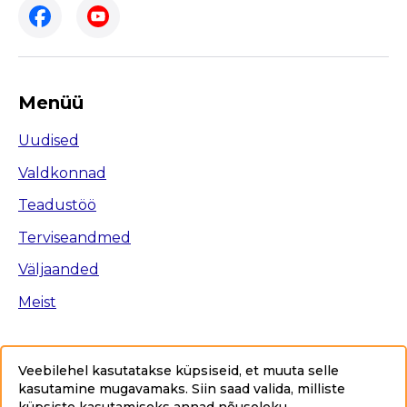
Menüü
Uudised
Valdkonnad
Teadustöö
Terviseandmed
Väljaanded
Meist
Veebilehel kasutatakse küpsiseid, et muuta selle
kasutamine mugavamaks. Siin saad valida, milliste
Ligipääsetavus