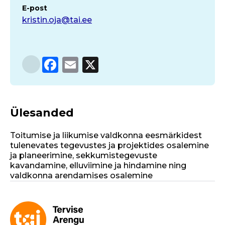
E-post
kristin.oja@tai.ee
F
E
X
a
m
c
ai
e
l
Ülesanded
b
Toitumise ja liikumise valdkonna eesmärkidest
o
tulenevates tegevustes ja projektides osalemine
o
ja planeerimine, sekkumistegevuste
kavandamine, elluviimine ja hindamine ning
k
valdkonna arendamises osalemine