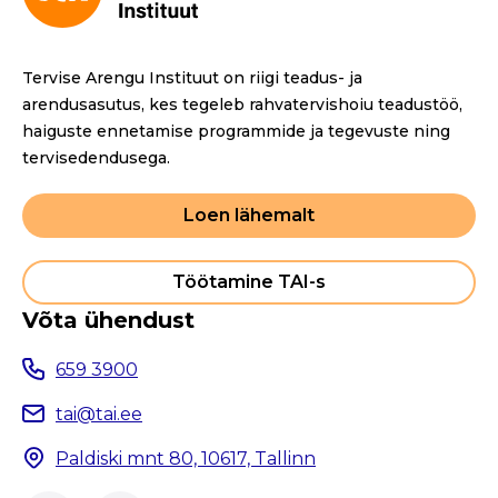
Tervise Arengu Instituut on riigi teadus- ja
arendusasutus, kes tegeleb rahvatervishoiu teadustöö,
haiguste ennetamise programmide ja tegevuste ning
tervisedendusega.
Loen lähemalt
Töötamine TAI-s
Võta ühendust
659 3900
tai@tai.ee
Paldiski mnt 80, 10617, Tallinn