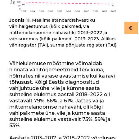
Joonis 11.
Maailma standardrahvastiku
vähihaigestumus (kõik paikmed, v.a
mittemelanoomne nahavähk), 2013–2022 ja
vähisuremus (kõik paikmed), 2013–2023. Allikas:
vähiregister (TAI), surma põhjuste register (TAI)
Vähielulemuse mõõtmine võimaldab
hinnata vähitõrjemeetmeid tervikuna,
hõlmates nii varase avastamise kui ka ravi
tõhusust. Kõigi Eestis diagnoositud
vähijuhtude ühe, viie ja kümne aasta
suhteline elulemus aastail 2018–2022 oli
vastavalt 79%, 66% ja 61%. Jättes välja
mittemelanoomse nahavähi, oli kõigi
vähipaikmete ühe, viie ja kümne aasta
suhteline elulemus vastavalt 75%, 59% ja
53%.
Aastate 2013–2017 ja 2018–2022 võrdluses