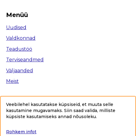
Menüü
Uudised
Valdkonnad
Teadustöö
Terviseandmed
Väljaanded
Meist
Veebilehel kasutatakse küpsiseid, et muuta selle
kasutamine mugavamaks. Siin saad valida, milliste
Ligipääsetavus
küpsiste kasutamiseks annad nõusoleku
.
Privaatsuspoliitika
Sisukaart
Rohkem infot
Copyright © 2025 Tervise Arengu Instituut www.tai.ee.