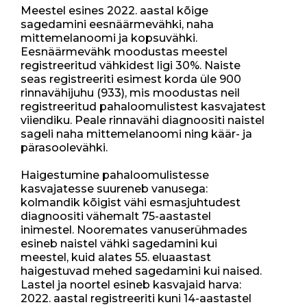
Meestel esines 2022. aastal kõige
sagedamini eesnäärmevähki, naha
mittemelanoomi ja kopsuvähki.
Eesnäärmevähk moodustas meestel
registreeritud vähkidest ligi 30%. Naiste
seas registreeriti esimest korda üle 900
rinnavähijuhu (933), mis moodustas neil
registreeritud pahaloomulistest kasvajatest
viiendiku. Peale rinnavähi diagnoositi naistel
sageli naha mittemelanoomi ning käär- ja
pärasoolevähki.
Haigestumine pahaloomulistesse
kasvajatesse suureneb vanusega:
kolmandik kõigist vähi esmasjuhtudest
diagnoositi vähemalt 75-aastastel
inimestel. Nooremates vanuserühmades
esineb naistel vähki sagedamini kui
meestel, kuid alates 55. eluaastast
haigestuvad mehed sagedamini kui naised.
Lastel ja noortel esineb kasvajaid harva:
2022. aastal registreeriti kuni 14-aastastel