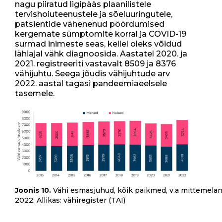
nagu piiratud ligipääs plaanilistele
tervishoiuteenustele ja sõeluuringutele,
patsientide vähenenud pöördumised
kergemate sümptomite korral ja COVID-19
surmad inimeste seas, kellel oleks võidud
lähiajal vähk diagnoosida. Aastatel 2020. ja
2021. registreeriti vastavalt 8509 ja 8376
vähijuhtu. Seega jõudis vähijuhtude arv
2022. aastal tagasi pandeemiaeelsele
tasemele.
Joonis 10.
Vähi esmasjuhud, kõik paikmed, v.a mittemel
2022. Allikas: vähiregister (TAI)