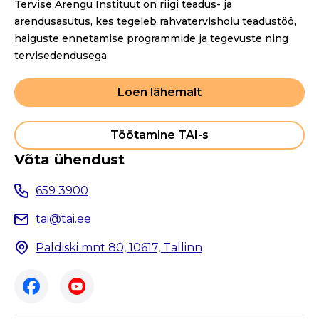
Tervise Arengu Instituut on riigi teadus- ja
arendusasutus, kes tegeleb rahvatervishoiu teadustöö,
haiguste ennetamise programmide ja tegevuste ning
tervisedendusega.
Loen lähemalt
Töötamine TAI-s
Võta ühendust
659 3900
tai@tai.ee
Paldiski mnt 80, 10617, Tallinn