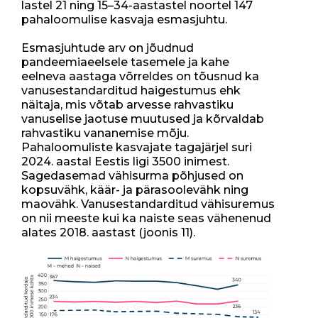
lastel 21 ning 15–34-aastastel noortel 147
pahaloomulise kasvaja esmasjuhtu.
Esmasjuhtude arv on jõudnud
pandeemiaeelsele tasemele ja kahe
eelneva aastaga võrreldes on tõusnud ka
vanusestandarditud haigestumus ehk
näitaja, mis võtab arvesse rahvastiku
vanuselise jaotuse muutused ja kõrvaldab
rahvastiku vananemise mõju.
Pahaloomuliste kasvajate tagajärjel suri
2024. aastal Eestis ligi 3500 inimest.
Sagedasemad vähisurma põhjused on
kopsuvähk, käär- ja pärasoolevähk ning
maovähk. Vanusestandarditud vähisuremus
on nii meeste kui ka naiste seas vähenenud
alates 2018. aastast (joonis 11).