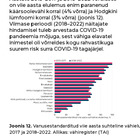
on viie aasta elulemus enim paranenud
käärsoolevähi korral (4% võrra) ja Hodgkini
lümfoomi korral (3% võrra) (joonis 12).
Viimase perioodi (2018–2022) näitajate
hindamisel tuleb arvestada COVID-19
pandeemia mõjuga, sest vähiga elavatel
inimestel oli võrreldes kogu rahvastikuga
suurem risk surra COVID-19 tagajärjel.
Joonis 12.
Vanusestandarditud viie aasta suhteline vähiel
2017 ja 2018–2022. Allikas: vähiregister (TAI)