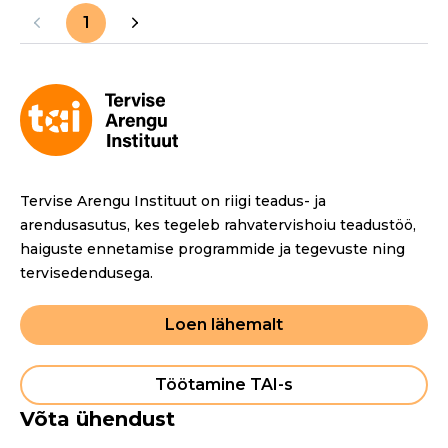
1
Tervise Arengu Instituut on riigi teadus- ja
arendusasutus, kes tegeleb rahvatervishoiu teadustöö,
haiguste ennetamise programmide ja tegevuste ning
tervisedendusega.
Loen lähemalt
Töötamine TAI-s
Võta ühendust