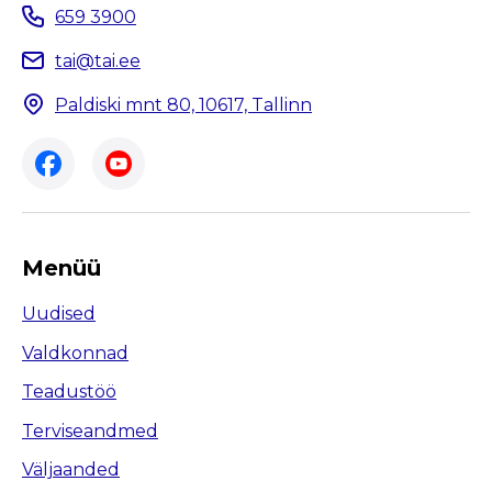
659 3900
tai@tai.ee
Paldiski mnt 80, 10617, Tallinn
Menüü
Uudised
Valdkonnad
Teadustöö
Terviseandmed
Väljaanded