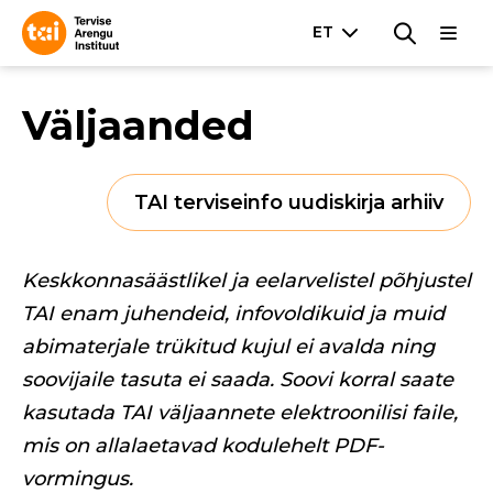
Väljaanded
TAI terviseinfo uudiskirja arhiiv
Keskkonnasäästlikel ja eelarvelistel põhjustel
TAI enam juhendeid, infovoldikuid ja muid
abimaterjale trükitud kujul ei avalda ning
soovijaile tasuta ei saada. Soovi korral saate
kasutada TAI väljaannete elektroonilisi faile,
mis on allalaetavad kodulehelt PDF-
vormingus.