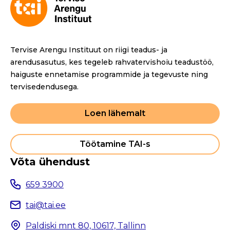
Tervise Arengu Instituut on riigi teadus- ja
arendusasutus, kes tegeleb rahvatervishoiu teadustöö,
haiguste ennetamise programmide ja tegevuste ning
tervisedendusega.
Loen lähemalt
Töötamine TAI-s
Võta ühendust
659 3900
tai@tai.ee
Paldiski mnt 80, 10617, Tallinn