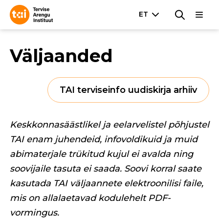
Väljaanded
TAI terviseinfo uudiskirja arhiiv
Keskkonnasäästlikel ja eelarvelistel põhjustel
TAI enam juhendeid, infovoldikuid ja muid
abimaterjale trükitud kujul ei avalda ning
soovijaile tasuta ei saada. Soovi korral saate
kasutada TAI väljaannete elektroonilisi faile,
mis on allalaetavad kodulehelt PDF-
vormingus.