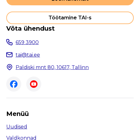
Töötamine TAI-s
Võta ühendust
659 3900
tai@tai.ee
Paldiski mnt 80, 10617, Tallinn
Menüü
Uudised
Valdkonnad