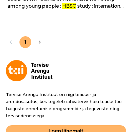
among young people :
HBSC
study : international
report from the 2009/2010 survey
1
Tervise Arengu Instituut on riigi teadus- ja
arendusasutus, kes tegeleb rahvatervishoiu teadustöö,
haiguste ennetamise programmide ja tegevuste ning
tervisedendusega.
Loen lähemalt