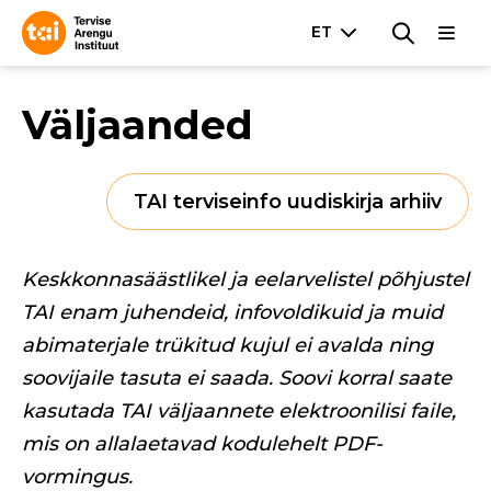
Väljaanded
TAI terviseinfo uudiskirja arhiiv
Keskkonnasäästlikel ja eelarvelistel põhjustel
TAI enam juhendeid, infovoldikuid ja muid
abimaterjale trükitud kujul ei avalda ning
soovijaile tasuta ei saada. Soovi korral saate
kasutada TAI väljaannete elektroonilisi faile,
mis on allalaetavad kodulehelt PDF-
vormingus.