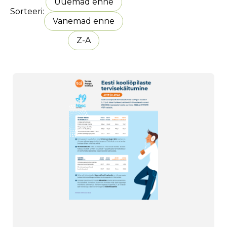
Uuemad enne
Sorteeri
Vanemad enne
Z-A