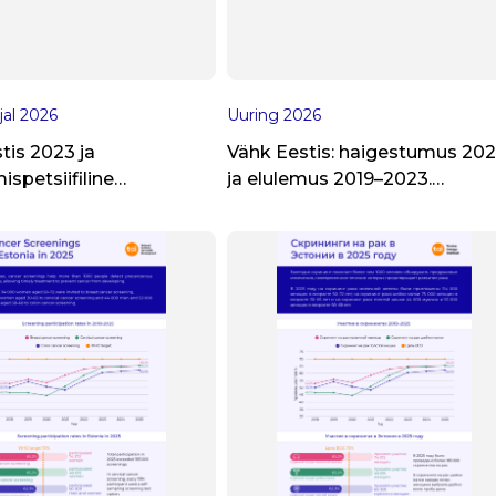
jal
2026
Uuring
2026
tis 2023 ja
Vähk Eestis: haigestumus 20
ispetsiifiline
ja elulemus 2019–2023.
umus
Fookusteema:
staadiumispetsiifiline
haigestumus 2012–2023