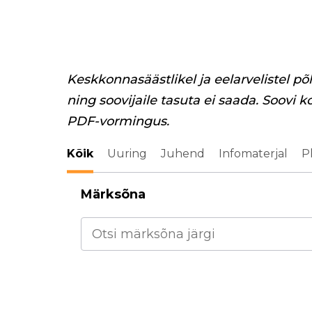
Keskkonnasäästlikel ja eelarvelistel põ
ning soovijaile tasuta ei saada. Soovi k
PDF-vormingus.
Kõik
Uuring
Juhend
Infomaterjal
P
Märksõna