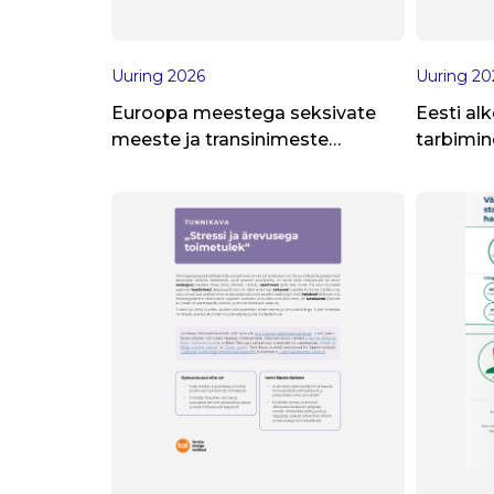
Uuring
2026
Uuring
20
Euroopa meestega seksivate
Eesti alk
meeste ja transinimeste
tarbimine
internetiuuringu Eesti andmete
2025. aa
kokkuvõte 2024