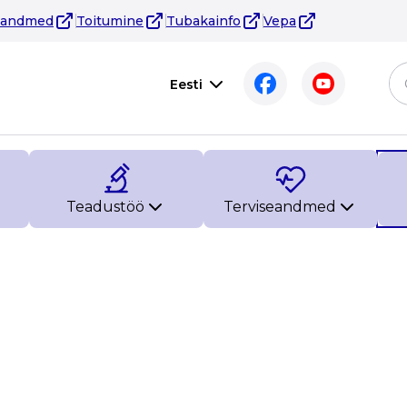
eandmed
Toitumine
Tubakainfo
Vepa
Eesti
Teadustöö
Terviseandmed