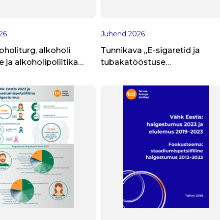
26
Juhend
2026
oholiturg, alkoholi
Tunnikava „E-sigaretid ja
 ja alkoholipoliitika
tubakatööstuse
stal
mõjutustegevus“