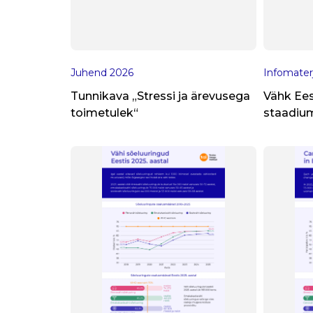
Juhend
2026
Infomater
Tunnikava „Stressi ja ärevusega
Vähk Ees
toimetulek“
staadium
haigest