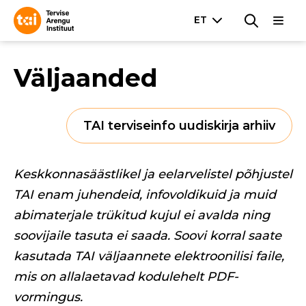
Väljaanded
TAI terviseinfo uudiskirja arhiiv
Keskkonnasäästlikel ja eelarvelistel põhjustel
TAI enam juhendeid, infovoldikuid ja muid
abimaterjale trükitud kujul ei avalda ning
soovijaile tasuta ei saada. Soovi korral saate
kasutada TAI väljaannete elektroonilisi faile,
mis on allalaetavad kodulehelt PDF-
vormingus.