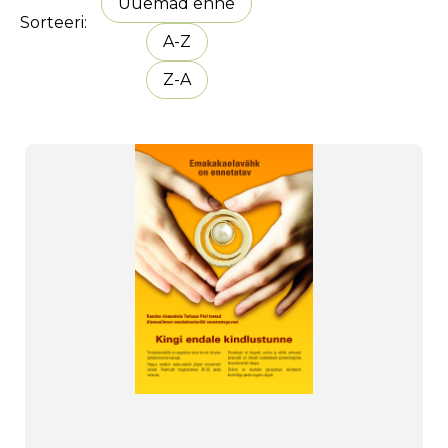
Uuemad enne
Sorteeri
A-Z
Z-A