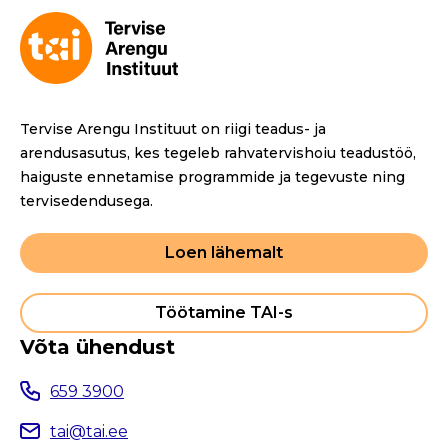
Tervise Arengu Instituut on riigi teadus- ja
arendusasutus, kes tegeleb rahvatervishoiu teadustöö,
haiguste ennetamise programmide ja tegevuste ning
tervisedendusega.
Loen lähemalt
Töötamine TAI-s
Võta ühendust
659 3900
tai@tai.ee