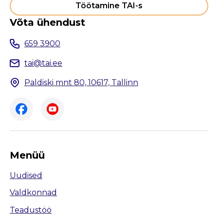
Töötamine TAI-s
Võta ühendust
659 3900
tai@tai.ee
Paldiski mnt 80, 10617, Tallinn
Menüü
Uudised
Valdkonnad
Teadustöö