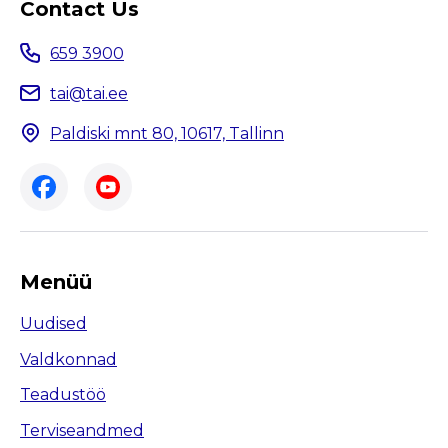
Contact Us
659 3900
tai@tai.ee
Paldiski mnt 80, 10617, Tallinn
Menüü
Uudised
Valdkonnad
Teadustöö
Terviseandmed