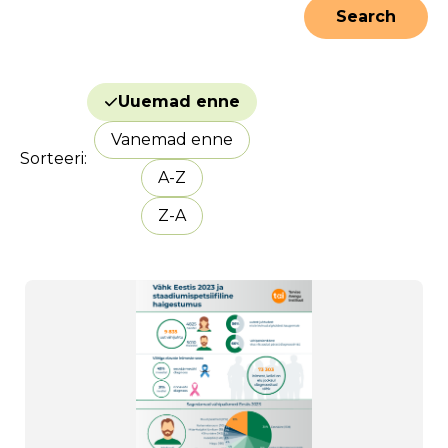
Uuemad enne
Vanemad enne
Sorteeri
A-Z
Z-A