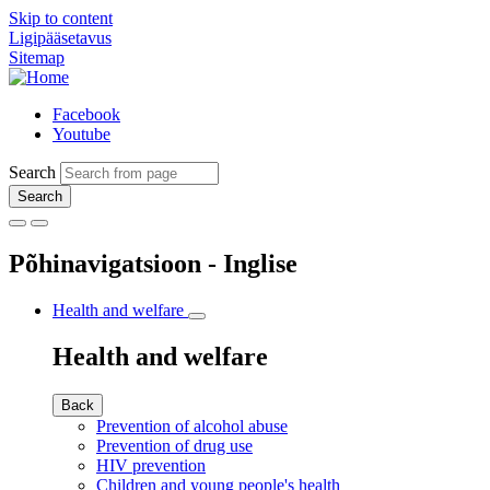
Skip to content
Ligipääsetavus
Sitemap
Facebook
Youtube
Search
Põhinavigatsioon - Inglise
Health and welfare
Health and welfare
Back
Prevention of alcohol abuse
Prevention of drug use
HIV prevention
Children and young people's health