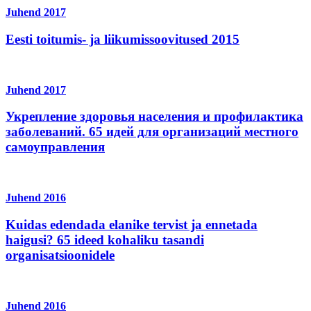
Juhend
2017
Eesti toitumis- ja liikumissoovitused 2015
Juhend
2017
Укрепление здоровья населения и профилактика
заболеваний. 65 идей для организаций местного
самоуправления
Juhend
2016
Kuidas edendada elanike tervist ja ennetada
haigusi? 65 ideed kohaliku tasandi
organisatsioonidele
Juhend
2016