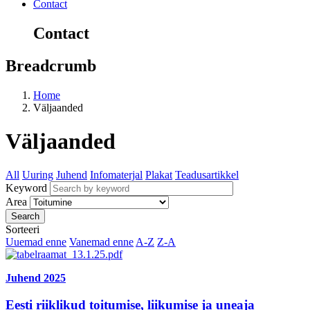
Contact
Contact
Breadcrumb
Home
Väljaanded
Väljaanded
All
Uuring
Juhend
Infomaterjal
Plakat
Teadusartikkel
Keyword
Area
Sorteeri
Uuemad enne
Vanemad enne
A-Z
Z-A
Juhend
2025
Eesti riiklikud toitumise, liikumise ja uneaja