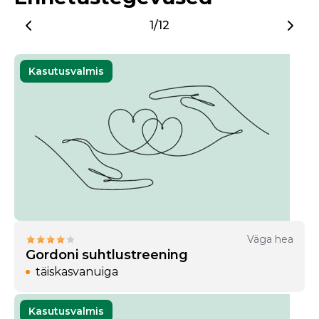
1/12
Kasutusvalmis
Väga hea
Gordoni suhtlustreening
täiskasvanuiga
Kasutusvalmis