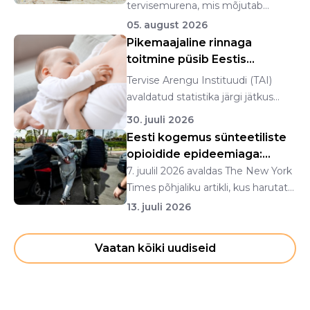
tervisemurena, mis mõjutab
eeskätt inim...
05. august 2026
Pikemaajaline rinnaga
toitmine püsib Eestis
stabiilsena
Tervise Arengu Instituudi (TAI)
avaldatud statistika järgi jätkus
rinnapiimatoid...
30. juuli 2026
Eesti kogemus sünteetiliste
opioidide epideemiaga:
fentanüülist n...
7. juulil 2026 avaldas The New York
Times põhjaliku artikli, kus harutati
lahti ...
13. juuli 2026
Vaatan kõiki uudiseid