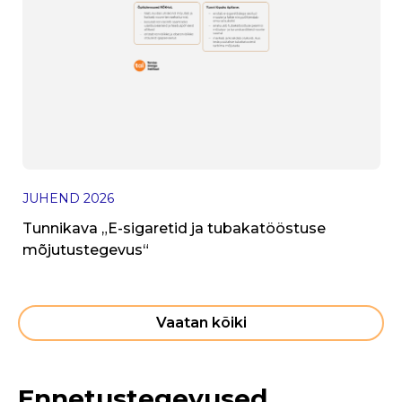
I
V
JUHEND
2026
h
Tunnikava „E-sigaretid ja tubakatööstuse
mõjutustegevus“
Vaatan kõiki
Ennetustegevused