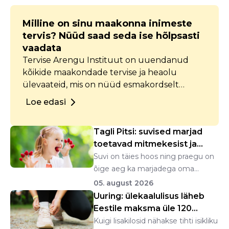
Milline on sinu maakonna inimeste
tervis? Nüüd saad seda ise hõlpsasti
vaadata
Tervise Arengu Instituut on uuendanud
kõikide maakondade tervise ja heaolu
ülevaateid, mis on nüüd esmakordselt
kättesaadavad interaktiivsete
Loe edasi
andmelaudadena. Iga maakonna ülevaates
on koondatud andmed piirkonna tervise ja
Tagli Pitsi: suvised marjad
heaolu kohta, alates demograafiast kuni
toetavad mitmekesist ja
turvalisuseni.
tasakaalustat...
Suvi on täies hoos ning praegu on
õige aeg ka marjadega oma
organismi talitlusel...
05. august 2026
Uuring: ülekaalulisus läheb
Eestile maksma üle 120
miljoni euro a...
Kuigi lisakilosid nähakse tihti isikliku