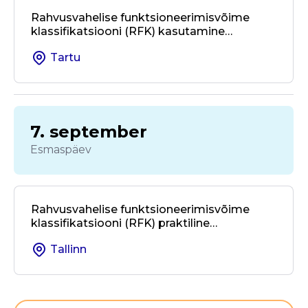
Rahvusvahelise funktsioneerimisvõime
klassifikatsiooni (RFK) kasutamine
kohalikus omavalitsuses ja valdkondade
Tartu
üleses koostöös
7. september
Esmaspäev
Rahvusvahelise funktsioneerimisvõime
klassifikatsiooni (RFK) praktiline
kasutamine taastusravis ja
Tallinn
rehabilitatsioonis