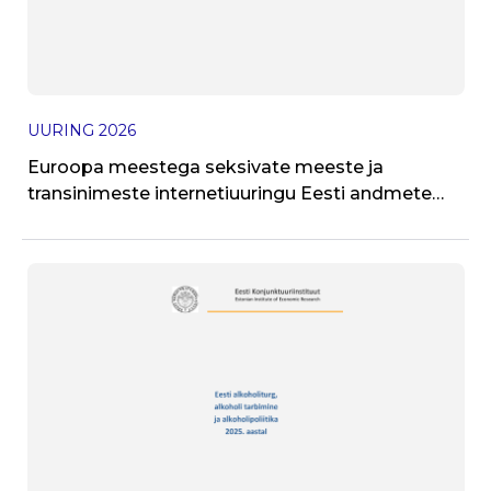
UURING
2026
J
Euroopa meestega seksivate meeste ja
T
transinimeste internetiuuringu Eesti andmete
kokkuvõte 2024