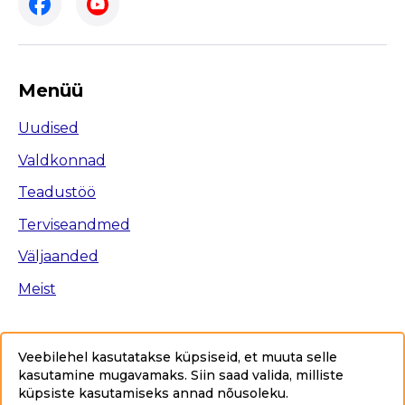
Menüü
Uudised
Valdkonnad
Teadustöö
Terviseandmed
Väljaanded
Meist
Veebilehel kasutatakse küpsiseid, et muuta selle
kasutamine mugavamaks. Siin saad valida, milliste
Ligipääsetavus
küpsiste kasutamiseks annad nõusoleku
.