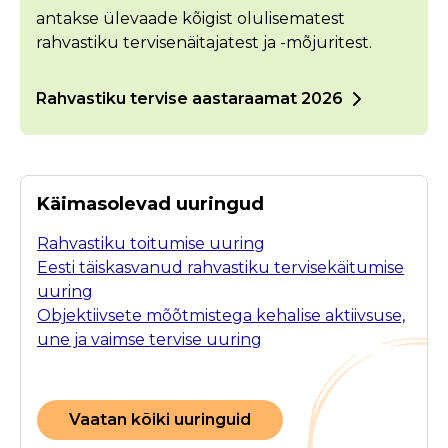
antakse ülevaade kõigist olulisematest
rahvastiku tervisenäitajatest ja -mõjuritest.
Rahvastiku tervise aastaraamat 2026
Käimasolevad uuringud
Rahvastiku toitumise uuring
Eesti täiskasvanud rahvastiku tervisekäitumise
uuring
Objektiivsete mõõtmistega kehalise aktiivsuse,
une ja vaimse tervise uuring
Vaatan kõiki uuringuid