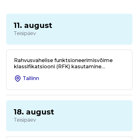
11. august
Teisipäev
Rahvusvahelise funktsioneerimisvõime
klassifikatsiooni (RFK) kasutamine
kohalikus omavalitsuses ja valdkondade
Tallinn
üleses koostöös
18. august
Teisipäev