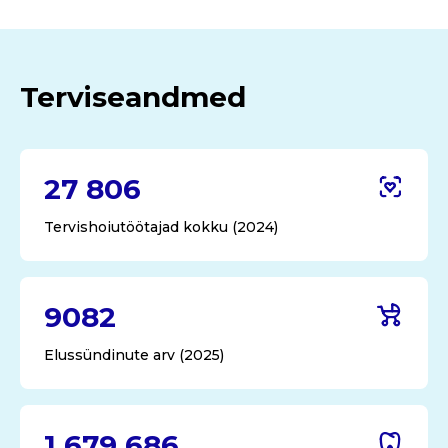
Terviseandmed
27 806
Tervishoiutöötajad kokku (2024)
9082
Elussündinute arv (2025)
1 679 686