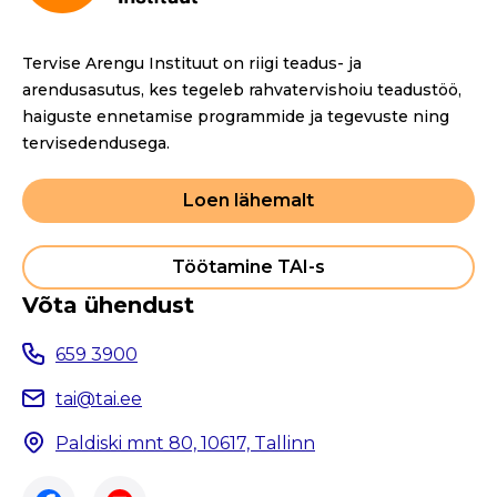
Tervise Arengu Instituut on riigi teadus- ja
arendusasutus, kes tegeleb rahvatervishoiu teadustöö,
haiguste ennetamise programmide ja tegevuste ning
tervisedendusega.
Loen lähemalt
Töötamine TAI-s
Võta ühendust
659 3900
tai@tai.ee
Paldiski mnt 80, 10617, Tallinn