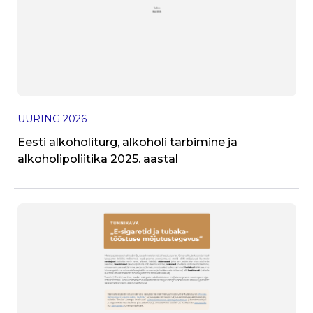
J
UURING
2026
T
Eesti alkoholiturg, alkoholi tarbimine ja
alkoholipoliitika 2025. aastal