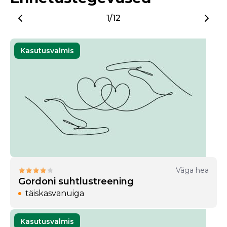
1/12
Kasutusvalmis
Väga hea
Gordoni suhtlustreening
täiskasvanuiga
Kasutusvalmis