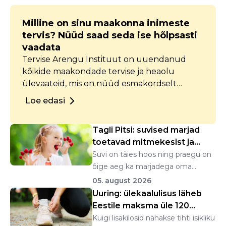
Milline on sinu maakonna inimeste
tervis? Nüüd saad seda ise hõlpsasti
vaadata
Tervise Arengu Instituut on uuendanud
kõikide maakondade tervise ja heaolu
ülevaateid, mis on nüüd esmakordselt
kättesaadavad interaktiivsete
Loe edasi
andmelaudadena. Iga maakonna ülevaates
on koondatud andmed piirkonna tervise ja
Tagli Pitsi: suvised marjad
heaolu kohta, alates demograafiast kuni
toetavad mitmekesist ja
turvalisuseni.
tasakaalustat...
Suvi on täies hoos ning praegu on
õige aeg ka marjadega oma
organismi talitlusel...
05. august 2026
Uuring: ülekaalulisus läheb
Eestile maksma üle 120
miljoni euro a...
Kuigi lisakilosid nähakse tihti isikliku