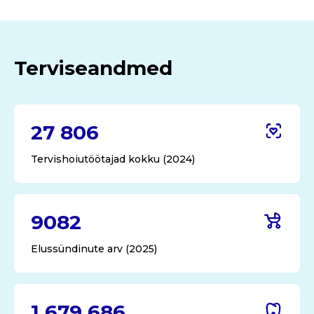
Terviseandmed
27 806
Tervishoiutöötajad kokku (2024)
9082
Elussündinute arv (2025)
1 679 686