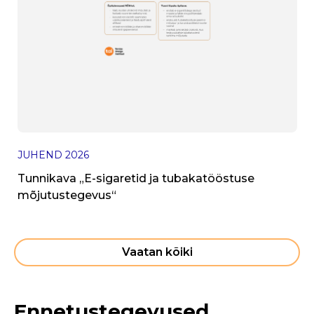
I
V
JUHEND
2026
h
Tunnikava „E-sigaretid ja tubakatööstuse
mõjutustegevus“
Vaatan kõiki
Ennetustegevused