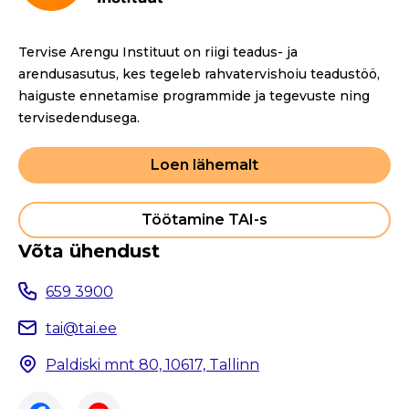
Tervise Arengu Instituut on riigi teadus- ja
arendusasutus, kes tegeleb rahvatervishoiu teadustöö,
haiguste ennetamise programmide ja tegevuste ning
tervisedendusega.
Loen lähemalt
Töötamine TAI-s
Võta ühendust
659 3900
tai@tai.ee
Paldiski mnt 80, 10617, Tallinn