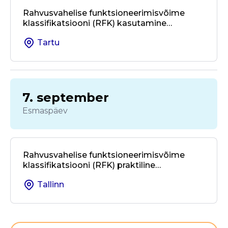
Rahvusvahelise funktsioneerimisvõime
klassifikatsiooni (RFK) kasutamine
kohalikus omavalitsuses ja valdkondade
Tartu
üleses koostöös
7. september
Esmaspäev
Rahvusvahelise funktsioneerimisvõime
klassifikatsiooni (RFK) praktiline
kasutamine taastusravis ja
Tallinn
rehabilitatsioonis