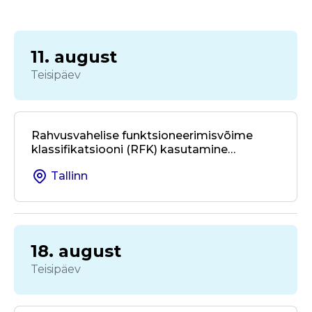
11. august
Teisipäev
Rahvusvahelise funktsioneerimisvõime
klassifikatsiooni (RFK) kasutamine
kohalikus omavalitsuses ja valdkondade
Tallinn
üleses koostöös
18. august
Teisipäev