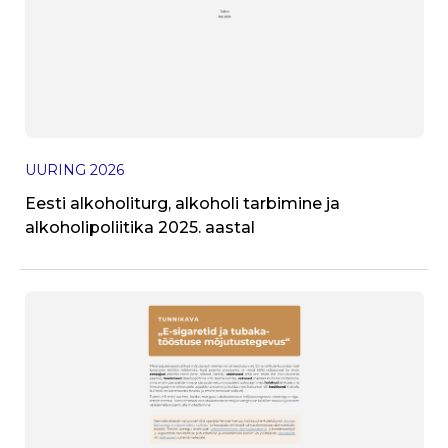
J
UURING
2026
T
Eesti alkoholiturg, alkoholi tarbimine ja
alkoholipoliitika 2025. aastal