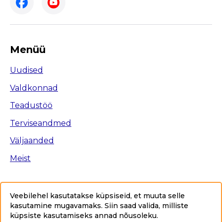
Menüü
Uudised
Valdkonnad
Teadustöö
Terviseandmed
Väljaanded
Meist
Veebilehel kasutatakse küpsiseid, et muuta selle
kasutamine mugavamaks. Siin saad valida, milliste
Ligipääsetavus
küpsiste kasutamiseks annad nõusoleku
.