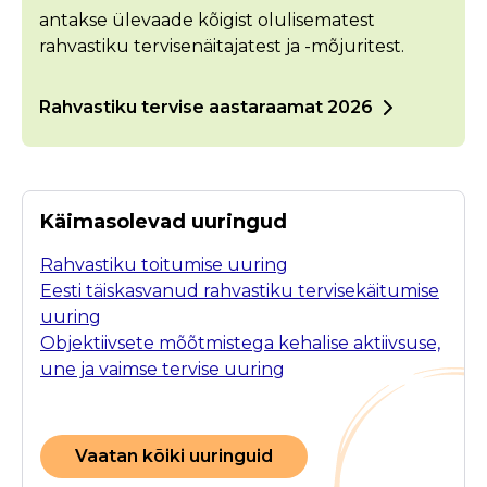
antakse ülevaade kõigist olulisematest
rahvastiku tervisenäitajatest ja -mõjuritest.
Rahvastiku tervise aastaraamat 2026
Käimasolevad uuringud
Rahvastiku toitumise uuring
Eesti täiskasvanud rahvastiku tervisekäitumise
uuring
Objektiivsete mõõtmistega kehalise aktiivsuse,
une ja vaimse tervise uuring
Vaatan kõiki uuringuid