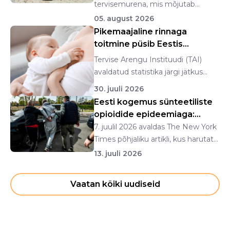
tervisemurena, mis mõjutab
eeskätt inim...
05. august 2026
Pikemaajaline rinnaga
toitmine püsib Eestis
stabiilsena
Tervise Arengu Instituudi (TAI)
avaldatud statistika järgi jätkus
rinnapiimatoid...
30. juuli 2026
Eesti kogemus sünteetiliste
opioidide epideemiaga:
fentanüülist n...
7. juulil 2026 avaldas The New York
Times põhjaliku artikli, kus harutati
lahti ...
13. juuli 2026
Vaatan kõiki uudiseid