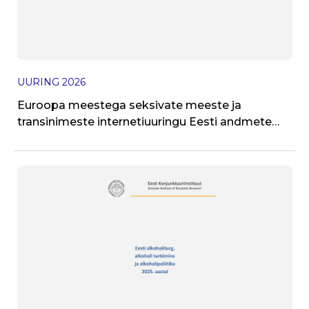
UURING
2026
J
Euroopa meestega seksivate meeste ja
T
transinimeste internetiuuringu Eesti andmete
kokkuvõte 2024