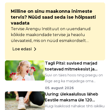
Milline on sinu maakonna inimeste
tervis? Nüüd saad seda ise hõlpsasti
vaadata
Tervise Arengu Instituut on uuendanud
kõikide maakondade tervise ja heaolu
ülevaateid, mis on nüüd esmakordselt
kättesaadavad interaktiivsete
Loe edasi
andmelaudadena. Iga maakonna ülevaates
on koondatud andmed piirkonna tervise ja
Tagli Pitsi: suvised marjad
heaolu kohta, alates demograafiast kuni
toetavad mitmekesist ja
turvalisuseni.
tasakaalustat...
Suvi on täies hoos ning praegu on
õige aeg ka marjadega oma
organismi talitlusel...
05. august 2026
Uuring: ülekaalulisus läheb
Eestile maksma üle 120
miljoni euro a...
Kuigi lisakilosid nähakse tihti isikliku