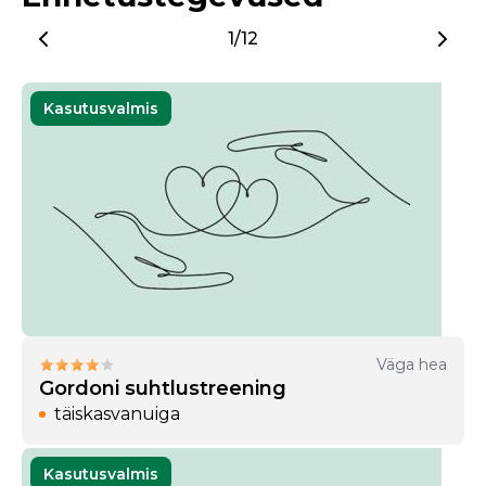
1/12
Kasutusvalmis
Väga hea
Gordoni suhtlustreening
täiskasvanuiga
Kasutusvalmis