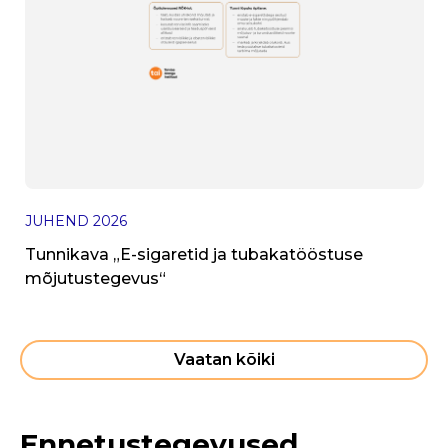
I
V
JUHEND
2026
h
Tunnikava „E-sigaretid ja tubakatööstuse
mõjutustegevus“
Vaatan kõiki
Ennetustegevused