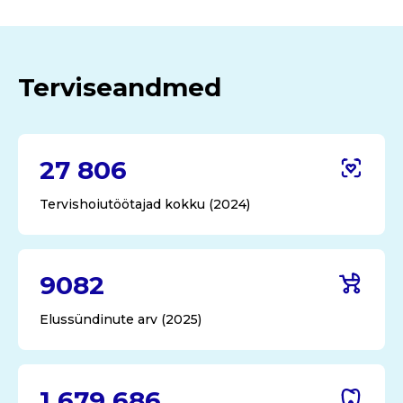
Terviseandmed
27 806
Tervishoiutöötajad kokku (2024)
9082
Elussündinute arv (2025)
1 679 686