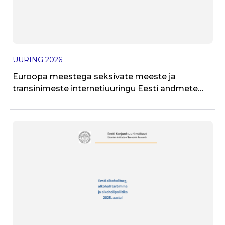
UURING
2026
J
Euroopa meestega seksivate meeste ja
T
transinimeste internetiuuringu Eesti andmete
kokkuvõte 2024