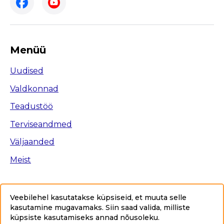
Menüü
Uudised
Valdkonnad
Teadustöö
Terviseandmed
Väljaanded
Meist
Veebilehel kasutatakse küpsiseid, et muuta selle
kasutamine mugavamaks. Siin saad valida, milliste
Ligipääsetavus
küpsiste kasutamiseks annad nõusoleku
.