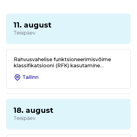
11. august
Teisipäev
Rahvusvahelise funktsioneerimisvõime
klassifikatsiooni (RFK) kasutamine
kohalikus omavalitsuses ja valdkondade
Tallinn
üleses koostöös
18. august
Teisipäev