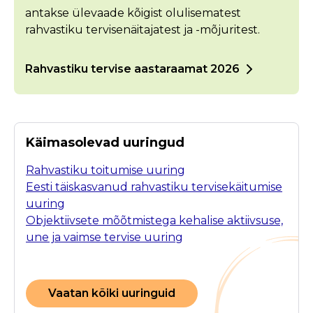
antakse ülevaade kõigist olulisematest
rahvastiku tervisenäitajatest ja -mõjuritest.
Rahvastiku tervise aastaraamat 2026
Käimasolevad uuringud
Rahvastiku toitumise uuring
Eesti täiskasvanud rahvastiku tervisekäitumise
uuring
Objektiivsete mõõtmistega kehalise aktiivsuse,
une ja vaimse tervise uuring
Vaatan kõiki uuringuid