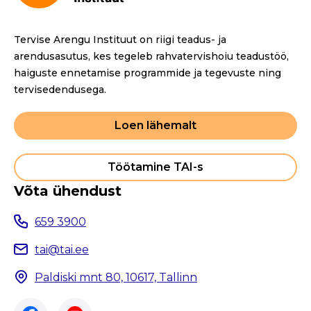
Tervise Arengu Instituut on riigi teadus- ja
arendusasutus, kes tegeleb rahvatervishoiu teadustöö,
haiguste ennetamise programmide ja tegevuste ning
tervisedendusega.
Loen lähemalt
Töötamine TAI-s
Võta ühendust
659 3900
tai@tai.ee
Paldiski mnt 80, 10617, Tallinn