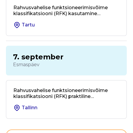
Rahvusvahelise funktsioneerimisvõime
klassifikatsiooni (RFK) kasutamine
kohalikus omavalitsuses ja valdkondade
Tartu
üleses koostöös
7. september
Esmaspäev
Rahvusvahelise funktsioneerimisvõime
klassifikatsiooni (RFK) praktiline
kasutamine taastusravis ja
Tallinn
rehabilitatsioonis