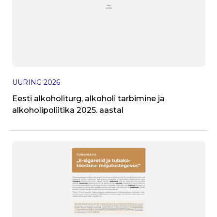
J
UURING
2026
T
Eesti alkoholiturg, alkoholi tarbimine ja
alkoholipoliitika 2025. aastal