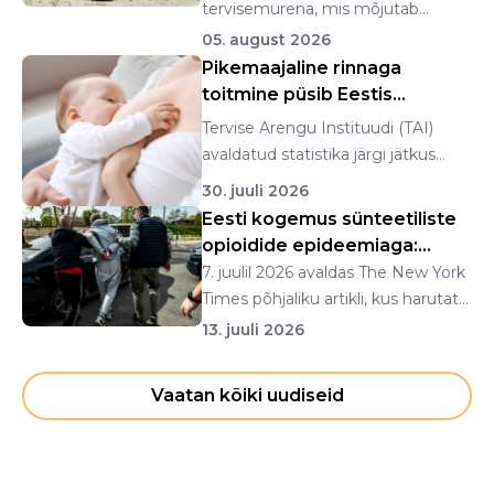
tervisemurena, mis mõjutab
eeskätt inim...
05. august 2026
Pikemaajaline rinnaga
toitmine püsib Eestis
stabiilsena
Tervise Arengu Instituudi (TAI)
avaldatud statistika järgi jätkus
rinnapiimatoid...
30. juuli 2026
Eesti kogemus sünteetiliste
opioidide epideemiaga:
fentanüülist n...
7. juulil 2026 avaldas The New York
Times põhjaliku artikli, kus harutati
lahti ...
13. juuli 2026
Vaatan kõiki uudiseid