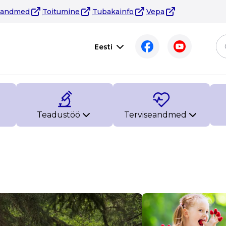
eandmed
Toitumine
Tubakainfo
Vepa
Eesti
Teadustöö
Terviseandmed