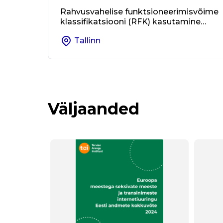
Rahvusvahelise funktsioneerimisvõime
klassifikatsiooni (RFK) kasutamine
kohalikus omavalitsuses ja valdkondad
Tallinn
üleses koostöös
Väljaanded