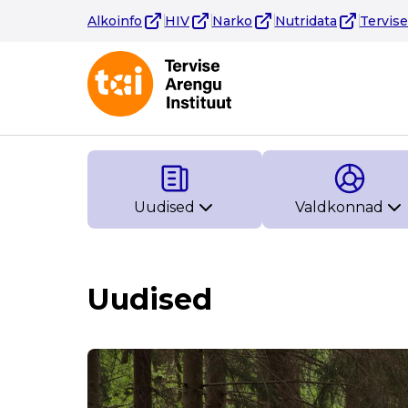
Alkoinfo
HIV
Narko
Nutridata
Tervis
Uudised
Valdkonnad
Uudised