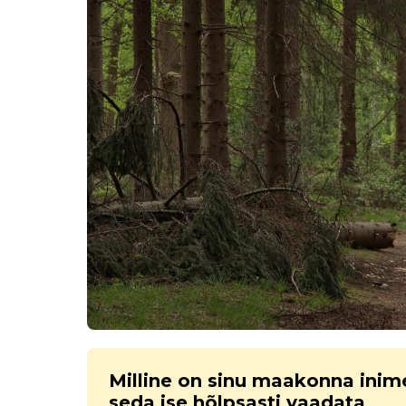
Milline on sinu maakonna inim
seda ise hõlpsasti vaadata