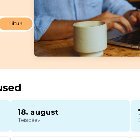
Liitun
used
18. august
Teisipäev