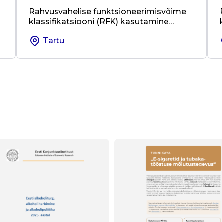
Rahvusvahelise funktsioneerimisvõime
klassifikatsiooni (RFK) kasutamine
e
kohalikus omavalitsuses ja valdkondade
Tartu
üleses koostöös