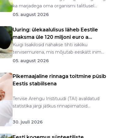
ka marjadega oma organismi talitlusel...
05. august 2026
Uuring: ülekaalulisus läheb Eestile
maksma üle 120 miljoni euro a...
Kuigi lisakilosid nähakse tihti isikliku
tervisemurena, mis mõjutab eeskätt inim...
05. august 2026
Pikemaajaline rinnaga toitmine püsib
Eestis stabiilsena
Tervise Arengu Instituudi (TAI) avaldatud
statistika järgi jätkus rinnapiimatoid...
30. juuli 2026
Eesti kogemus sünteetiliste