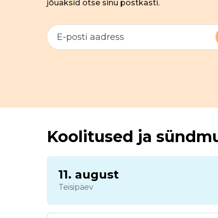
jõuaksid otse sinu postkasti.
Koolitused ja sündm
11. august
Teisipäev