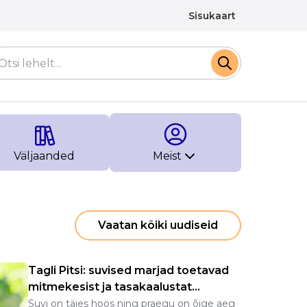
Sisukaart
Väljaanded
Meist
Vaatan kõiki uudiseid
Tagli Pitsi: suvised marjad toetavad
mitmekesist ja tasakaalustat...
Suvi on täies hoos ning praegu on õige aeg