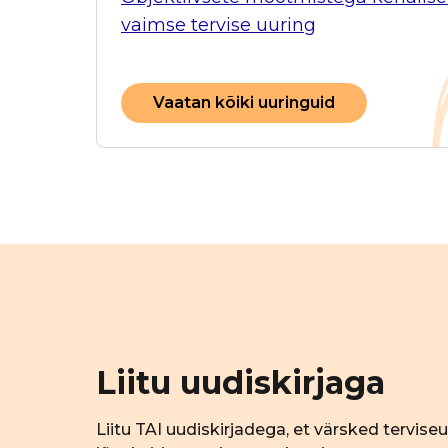
vaimse tervise uuring
Vaatan kõiki uuringuid
Liitu uudiskirjaga
Liitu TAI uudiskirjadega, et värsked tervise