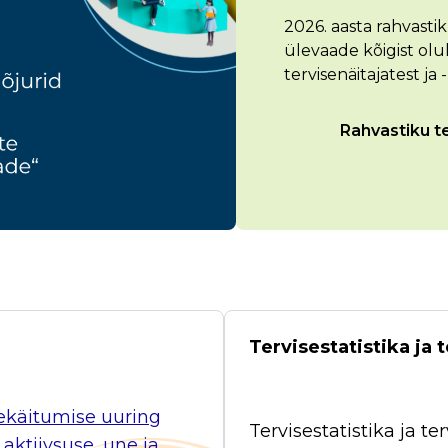
2026. aasta rahvasti
ülevaade kõigist olu
tervisenäitajatest ja 
Rahvastiku t
Tervisestatistika ja
sekäitumise uuring
Tervisestatistika ja 
aktiivsuse, une ja