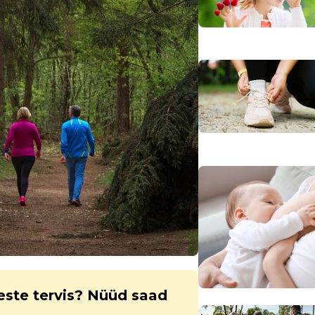
este tervis? Nüüd saad