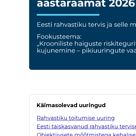
Käimasolevad uuringud
Rahvastiku toitumise uuring
Eesti täiskasvanud rahvastiku tervi
Objektiivsete mõõtmistega kehalise 