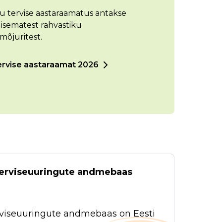
ku tervise aastaraamatus antakse
lisematest rahvastiku
-mõjuritest.
ervise aastaraamat 2026
 terviseuuringute andmebaas
terviseuuringute andmebaas on Eesti