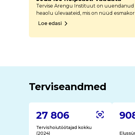
Tervise Arengu Instituut on uuendanud 
heaolu ülevaateid, mis on nüüd esmakor
interaktiivsete andmelaudadena. Iga m
Loe edasi
andmed piirkonna tervise ja heaolu kohta
turvalisuseni.
Terviseandmed
27 806
90
Tervishoiutöötajad kokku
(2024)
Elussü