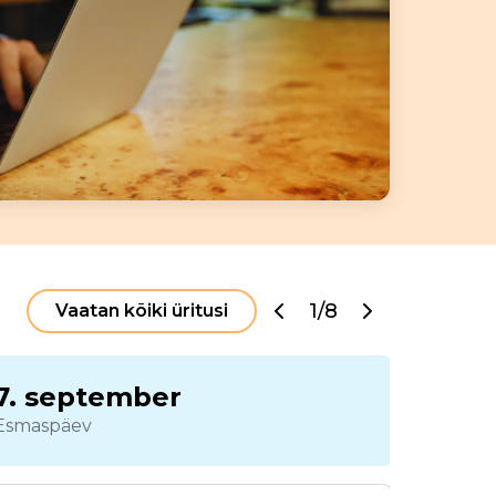
1/8
Vaatan kõiki üritusi
7. september
8. s
Esmaspäev
Teisipäe