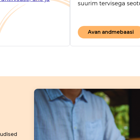
suurim tervisega seotu
Avan andmebaasi
uudised