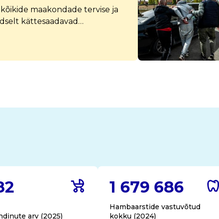
kõikide maakondade tervise ja
dselt kättesaadavad
aakonna ülevaates on koondatud
, alates demograafiast kuni
82
1 679 686
Hambaarstide vastuvõtud
ndinute arv (2025)
kokku (2024)