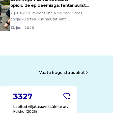
opioidide epideemiaga: fentanüülist
n...
7. juulil 2026 avaldas The New York Times
põhjaliku artikli, kus harutati lahti ...
13. juuli 2026
Vaata kogu statistikat
3327
Läbitud viljatusravi tsüklite arv
kokku (2025)