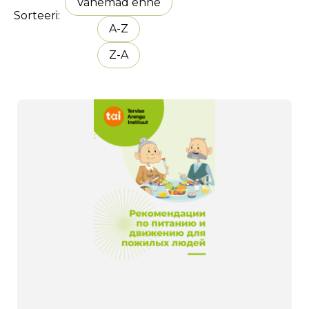
Vanemad enne
Sorteeri
A-Z
Z-A