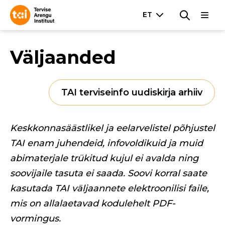
Väljaanded
TAI terviseinfo uudiskirja arhiiv
Keskkonnasäästlikel ja eelarvelistel põhjustel
TAI enam juhendeid, infovoldikuid ja muid
abimaterjale trükitud kujul ei avalda ning
soovijaile tasuta ei saada. Soovi korral saate
kasutada TAI väljaannete elektroonilisi faile,
mis on allalaetavad kodulehelt PDF-
vormingus.