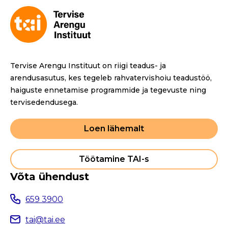
Tervise Arengu Instituut on riigi teadus- ja
arendusasutus, kes tegeleb rahvatervishoiu teadustöö,
haiguste ennetamise programmide ja tegevuste ning
tervisedendusega.
Loen lähemalt
Töötamine TAI-s
Võta ühendust
659 3900
tai@tai.ee