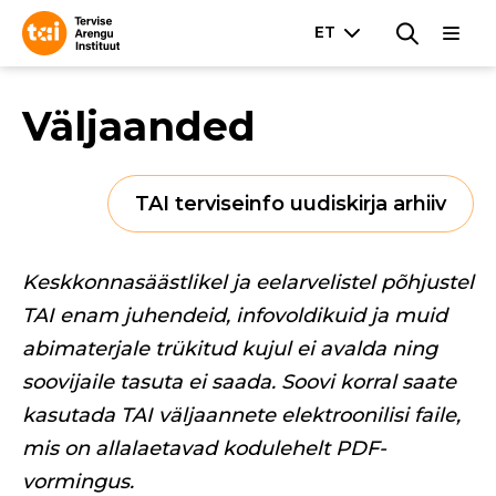
Väljaanded
TAI terviseinfo uudiskirja arhiiv
Keskkonnasäästlikel ja eelarvelistel põhjustel
TAI enam juhendeid, infovoldikuid ja muid
abimaterjale trükitud kujul ei avalda ning
soovijaile tasuta ei saada. Soovi korral saate
kasutada TAI väljaannete elektroonilisi faile,
mis on allalaetavad kodulehelt PDF-
vormingus.