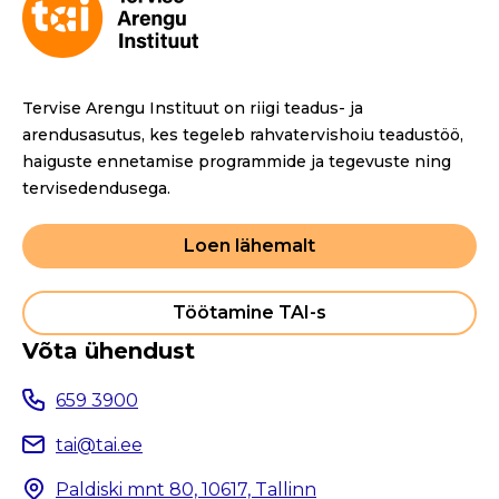
Tervise Arengu Instituut on riigi teadus- ja
arendusasutus, kes tegeleb rahvatervishoiu teadustöö,
haiguste ennetamise programmide ja tegevuste ning
tervisedendusega.
Loen lähemalt
Töötamine TAI-s
Võta ühendust
659 3900
tai@tai.ee
Paldiski mnt 80, 10617, Tallinn