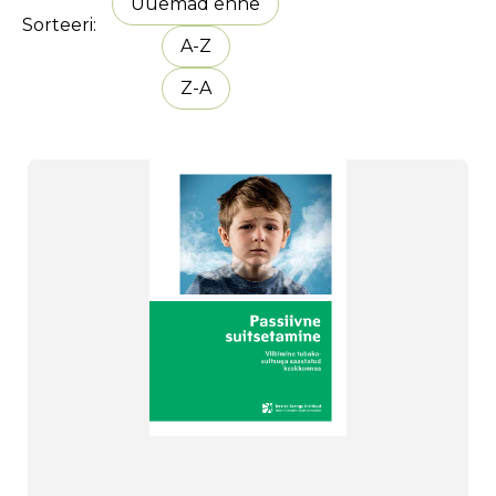
Uuemad enne
Sorteeri
A-Z
Z-A