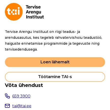
Tervise Arengu Instituut on riigi teadus- ja
arendusasutus, kes tegeleb rahvatervishoiu teadustöö,
haiguste ennetamise programmide ja tegevuste ning
tervisedendusega.
Loen lähemalt
Töötamine TAI-s
Võta ühendust
659 3900
tai@tai.ee