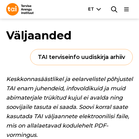
Väljaanded
TAI terviseinfo uudiskirja arhiiv
Keskkonnasäästlikel ja eelarvelistel põhjustel
TAI enam juhendeid, infovoldikuid ja muid
abimaterjale trükitud kujul ei avalda ning
soovijaile tasuta ei saada. Soovi korral saate
kasutada TAI väljaannete elektroonilisi faile,
mis on allalaetavad kodulehelt PDF-
vormingus.