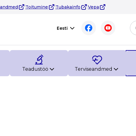
eandmed
Toitumine
Tubakainfo
Vepa
Eesti
Teadustöö
Terviseandmed