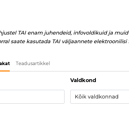
hjustel TAI enam juhendeid, infovoldikuid ja muid 
orral saate kasutada TAI väljaannete elektroonilisi
akat
Teadusartikkel
Valdkond