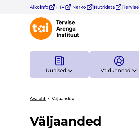
Alkoinfo
HIV
Narko
Nutridata
Tervis
Uudised
Valdkonnad
Avaleht
Väljaanded
Väljaanded