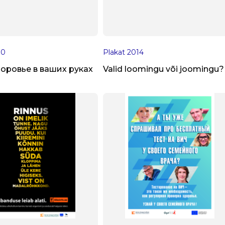
10
Plakat
2014
оровье в ваших руках
Valid loomingu või joomingu?