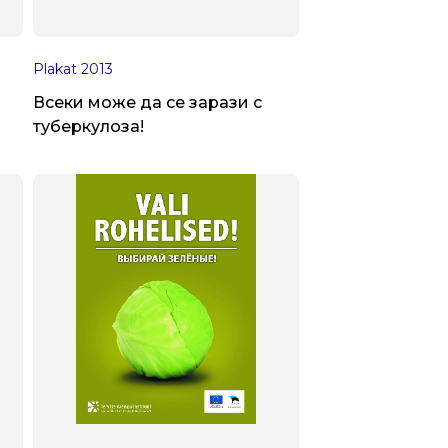
Plakat
2013
Всеки може да се зарази с
туберкулоза!