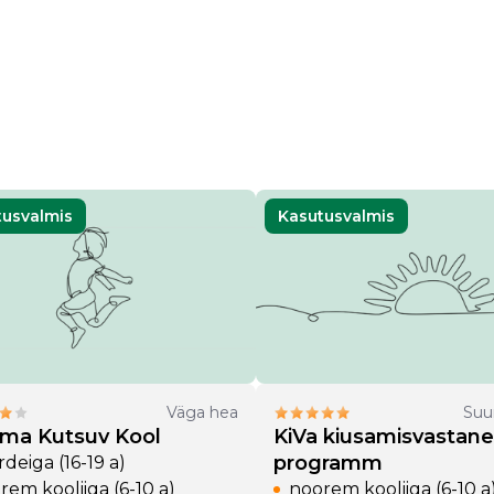
tusvalmis
Kasutusvalmis
Väga hea
Suu
uma Kutsuv Kool
KiVa kiusamisvastane
programm
deiga (16-19 a)
rem kooliiga (6-10 a)
noorem kooliiga (6-10 a