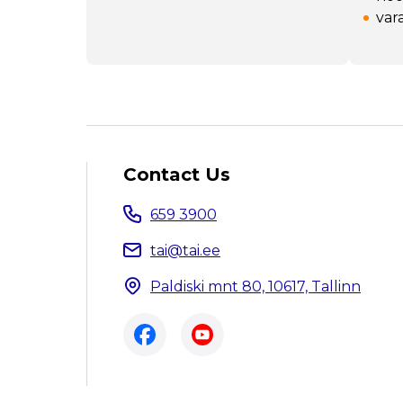
var
Contact Us
659 3900
tai@tai.ee
Paldiski mnt 80, 10617, Tallinn