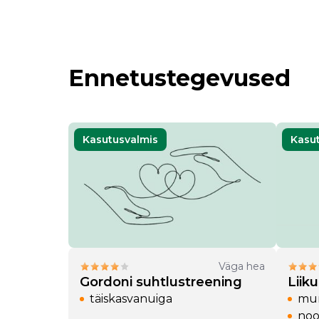
Ennetustegevused
Kasutusvalmis
Kasu
öö
15 a)
 (19-25 a)
Väga hea
Gordoni suhtlustreening
Liik
täiskasvanuiga
mur
noo