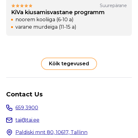
Suurepärane
KiVa kiusamisvastane programm
noorem kooliiga (6-10 a)
varane murdeiga (11-15 a)
Kõik tegevused
Contact Us
659 3900
tai@tai.ee
Paldiski mnt 80, 10617, Tallinn