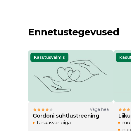
Ennetustegevused
Kasutusvalmis
Kasu
öö
15 a)
 (19-25 a)
Väga hea
Gordoni suhtlustreening
Liik
täiskasvanuiga
mur
noo