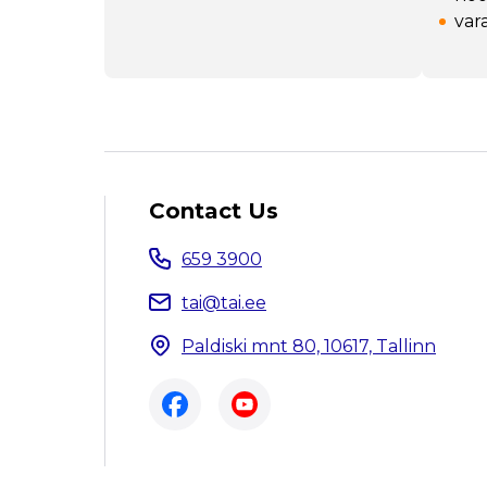
var
Contact Us
659 3900
tai@tai.ee
Paldiski mnt 80, 10617, Tallinn