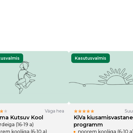
tusvalmis
Kasutusvalmis
Väga hea
Suu
uma Kutsuv Kool
KiVa kiusamisvastane
programm
deiga (16-19 a)
rem kooliiga (6-10 a)
noorem kooliiga (6-10 a